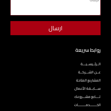
روابط سريعة
الــرئــيســيـــة
عــن الشـــركــة
المشاريع المتاحة
ســـابــقة الأعمال
تــــابع مشـــروعك
الخـــــــدمــــــــات