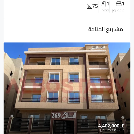
1
1
75
غرفة نوم
حمام
مشاريع المتاحة
4,402,000LE
97,822LE
/شهريا