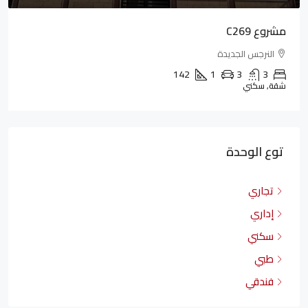
مشروع C269
النرجس الجديدة
142
1
3
3
شقة, سكني
توع الوحدة
تجاري
إداري
سكني
طبي
فندقي