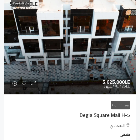
5,625,000LE
بيع بالتقسيط
78,125LE
/شهريا
5,625,000LE
78,125LE
/شهريا
بيع بالتقسيط
Degla Square Mall H-5
المعادي
فندقي