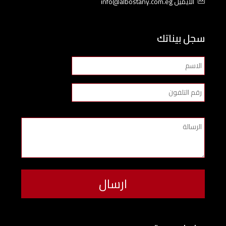
الايميل info@albostany.com.eg
سجل بيناتك