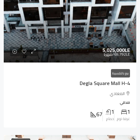
5,025,000LE
69,792LE
/شهريا
بيع بالتقسيط
Degla Square Mall H-4
المعادي
فندقي
1
1
67
غرفة نوم
حمام