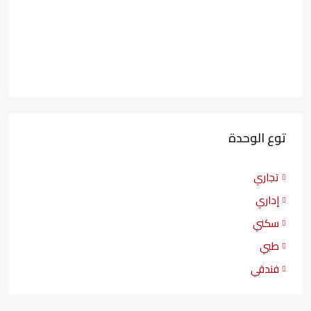
توع الوحدة
تجاري
إداري
سكني
طبي
فندقي