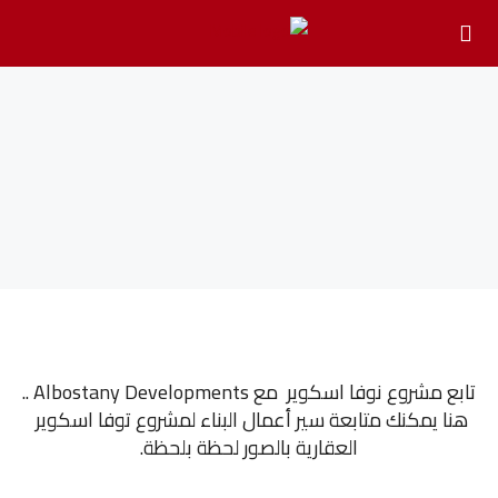
تابع مشروع نوفا اسكوير مع Albostany Developments ..
هنا يمكنك متابعة سير أعمال البناء لمشروع توفا اسكوير
العقارية بالصور لحظة بلحظة.