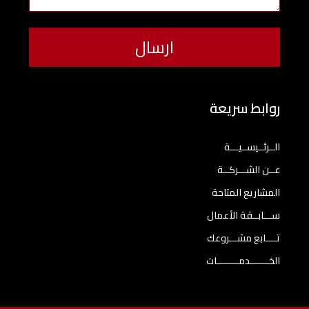
روابط سريعة
الــرئــيســيـــة
عــن الشـــركــة
المشاريع المتاحة
ســـابــقة الأعمال
تــــابع مشـــروعك
الخـــــــدمــــــــات