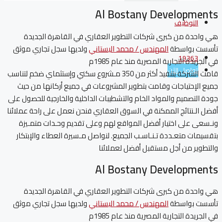
Al Bostany Developments
التوظيف
هي واحدة من كبرى شركات التطوير العقاري في القاهرة الجديدة
تأسست بواسطة
المهندس / محمد البستاني
ولديها سجل تجاري موثق
19363
في الجريدة التجارية المصرية منذ عام 1985م
تواصل الآن
قامت الشركة بتنفيذ أكثر من 350 مـشروع سكني وإستثماي ضخم لتناسب
جميع الإحتياجات وقامت بتطوير المشروعات في جميع أركانها من حيث
جودة التصميم والمواد الخام والتشطيبات الداخلية والخارجية للحصول على
أفضل الـنتائج الممكنة في السوق العقاري فنحن نعمل على راحة عملائنا
ونـسعى على اختيار أفضل المواقع لهم وعلى تقديم وحـدات متمـيزة
بتقسيمات متعـددة تـنـاسـب الجميع. لنواصل مـسيرة العطاء والإبتكار
والتطوير من أجل مستقبل أفضل لعملائنا
Al Bostany Developments
هي واحدة من كبرى شركات التطوير العقاري في القاهرة الجديدة
تأسست بواسطة
المهندس / محمد البستاني
ولديها سجل تجاري موثق
في الجريدة التجارية المصرية منذ عام 1985م