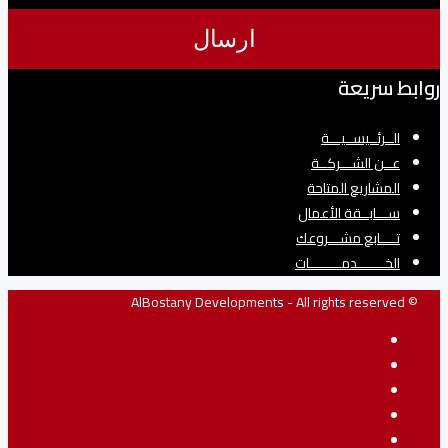
روابط سريعة
الــرئــيســيـــة
عــن الشـــركــة
المشاريع المتاحة
ســـابــقة الأعمال
تــــابع مشـــروعك
الخـــــــدمــــــــات
© AlBostany Developments - All rights reserved