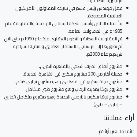
الإنجليزية التضامنية.
عمل مهندس رئيس قسم في شركة المقاولون الأمريكيون
العالمية المحدودة.
بدأ عمله الخاص وأسس شركة البستاني للهندسة والمقاولات عام
1985م في المقاولات العامة.
ثم المقاولات السكنية والتطوير العقاري منذ عام 1990م حتى الآن
ثم تطويرها إلى البستاني للاستثمار العقاري والتنمية السياحية
ش.م.م عام 2008م.
مشروع أنفاق الصرف الصحي بالقاهرة الكبرى.
حصيلة أكثر من 200 مشروع سكني في القاهرة الجديدة.
مشروع دجلة سكوير في المعادي وهو مشروع تجاري ضخم.
مشروع بوكا بمدينة الرحاب وهو مشروع طبي متكامل.
مشروع نوڤا سكوير بالنرجس الجديدة وهو مشروع متكامل (تجاري
– إداري – طبي).
أراء عملائنا
دائما ما نعتز بأرائكم