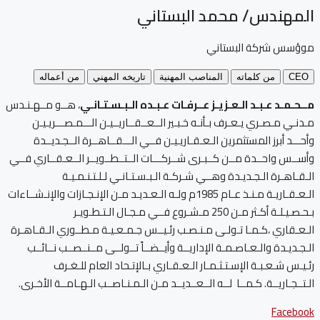
المهندس/ محمد البستاني
موؤسس شركة البستاني
CEO
من كلماته
المناصب المهنية
تاريخه المهني
من أعماله
مــحـمـد عـبـد الـعـزيـز عــرفـات عـبـده الـبـسـتـانـي
، هــو مــهـنـدس
مـدنـي مـصـري يـعـرف بـأنـه خـبـير الــعــقــاريــيـن الـــمـصـــريـيـن
وأحـــد أبرز المستثمرين الـعـقـاريـيـن فــي الـــقــاهــرة الــجـديــدة
وأســس واحــدة مــن كــبـرى شــركـــات الــتــطــويــر الــعـقــاري فــي
الـقـاهـرة الـجـديـدة وهــي شـركـة الـبـسـتـانـي لـلـتـنـمـيـة
الـعـقـاريـة مـنـذ عـام 1985م ولـه الـعـديـد مـن الإنـجـازات والإنـشــاءات
بـحـصـيـلـة أكـثر مـن 250 مـشـروع فــي مـجـال الـتـطـويـر
الـعـقاري ،كـمـا تـولـى مـنـصـب رئـيــس جـمـعـيـة مـطــوري الـقـاهـرة
الـجـديـدة والـعـاصـمـة الإداريــة وأيــضــاً تــولــى مــنــصــب نــائــب
رئـيـس شـعـبـة الإسـتـثـمـار الـعـقـاري بـالإتـحاد العام للـغـرف
الـتــجـاريــة. كـمــا لــه الــعــديــد مـن الـمـنـاصــب الـهـامــة الأخـرى.
Facebook