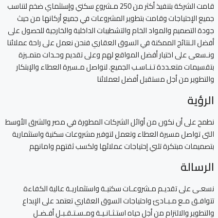
قامت الشركة بتنفيذ أكثر من 250 مـشروع سكني وإستثماي ضخم لتناسب
جميع الإحتياجات وقامت بتطوير المشروعات في جميع أركانها من حيث
جودة التصميم والمواد الخام والتشطيبات الداخلية والخارجية للحصول على
أفضل الـنتائج الممكنة في السوق العقاري فنحن نعمل على راحة عملائنا
ونـسعى على اختيار أفضل المواقع لهم وعلى تقديم وحـدات متمـيزة
بتقسيمات متعـددة تـنـاسـب الجميع. لنواصل مـسيرة العطاء والإبتكار
والتطوير من أجل مستقبل أفضل لعملائنا
الرؤية
نطمح على أن نكون من أوائل الشركات المطورة في مصر والشرق الأوسط
التى تواصل مسيرة العطاء وتعمل لتوفير مشروعات سكنية واستثمارية
بتصميمات مبتكرة تلبي إحتياجات عملائها ولكسب ثقتهم وامانهم
الرسالة
نسعـى على تقديـم مـشروعـات سكنيـة واستثماريـة عالية الكفاءة
تتوافـق مـع مـبـادئ واحتياجات السوق العقاري تعتمد على الإبداع
والتطوير والالتزام من أجل حياه استـثـانـيـة ومـسـتـقـبـل أفـضـل