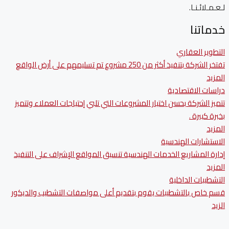
لـعـمـلائـنـا.
خدماتنا
التطوير العقاري
تفتخر الشركة بتنفيذ أكثر من 250 مشروع تم تسليمهم على أرض الواقع
المزيد
دراسات الاقتصادية
تتميز الشركة بحسن اختيار المشروعات التي تلبي إحتياجات العملاء وتتميز
بخبرة كبيرة .
المزيد
الاستشارات الهندسية
إدارة المشاريع الخدمات الهندسية تنسيق المواقع الإشراف على التنفيذ
المزيد
التشطيبات الداخلية
قسم خاص بالتشطيبات يقوم بتقديم أعلى مواصفات التشطيب والديكور
الزيد