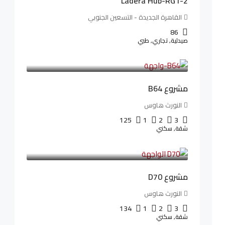
Ladera Hub-RG1-2
القاهرة الجديدة - التسعين الجنوبي
86
صيدلية, تجاري, طبي
3,125,000LE
26,042LE
/شهريا
مشروع B64
النورث هاوس
125
1
2
3
شقة, سكني
3,510,800LE
32,182LE
/شهريا
مشروع D70
النورث هاوس
134
1
2
3
شقة, سكني