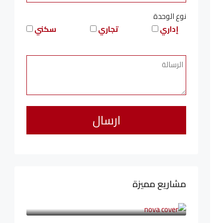
نوع الوحدة
إداري
تجاري
سكني
مشاريع مميزة
6,323,076LE
94,846LE
/شهريا