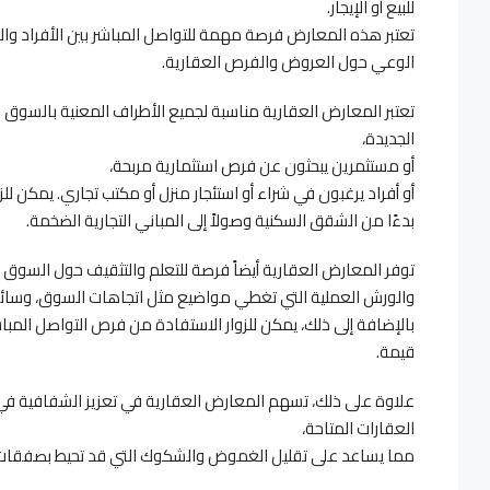
للبيع أو الإيجار.
تعتبر هذه المعارض فرصة مهمة للتواصل المباشر بين الأفراد والش
الوعي حول العروض والفرص العقارية.
تعتبر المعارض العقارية مناسبة لجميع الأطراف المعنية بالسو
الجديدة،
أو مستثمرين يبحثون عن فرص استثمارية مربحة،
أو أفراد يرغبون في شراء أو استئجار منزل أو مكتب تجاري. يمكن
بدءًا من الشقق السكنية وصولاً إلى المباني التجارية الضخمة.
توفر المعارض العقارية أيضاً فرصة للتعلم والتثقيف حول السوق ال
والورش العملية التي تغطي مواضيع مثل اتجاهات السوق، وسائل ا
بالإضافة إلى ذلك، يمكن للزوار الاستفادة من فرص التواصل المب
قيمة.
علاوة على ذلك، تسهم المعارض العقارية في تعزيز الشفافية
العقارات المتاحة،
مما يساعد على تقليل الغموض والشكوك التي قد تحيط بصفقات 