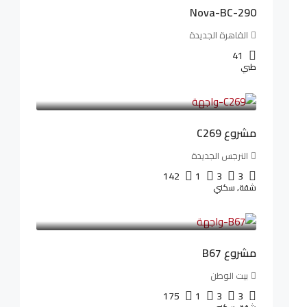
Nova-BC-290
القاهرة الجديدة
41
طبي
4,402,000LE
97,822LE
/شهريا
مشروع C269
النرجس الجديدة
142
1
3
3
شقة, سكني
4,550,000LE
69,914LE
/شهريا
مشروع B67
بيت الوطن
175
1
3
3