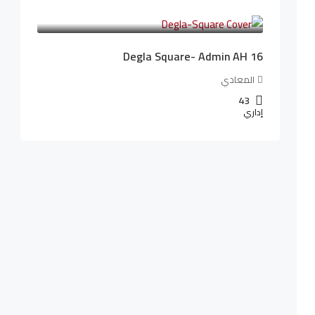
3,010,000LE
41,806LE
/شهريا
Degla Square- Admin AH 16
المعادي
43
إداري