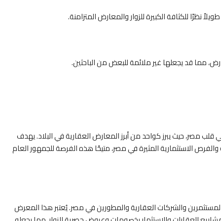
اً نظرًا للكثافة الكبيرة للزوار والمعارض المتزامنة.
، مما قد يجعلها غير ملائمة للبعض من الباحثين.
قلب مصر، حيث يبرز كواحد من أبرز المعارض العقارية في البلاد. يهدف
والفرص الاستثمارية المثيرة في مصر، متيحًا هذه الفرصة للجمهور العام
لمستثمرين والشركات العقارية والمطورين في مصر. يُعتبر هذا المعرض
شاريع العقارات والاستثمار بخصومات وعروض حصرية للزوار، مما يجعله