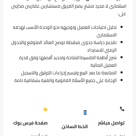
استثماري لا مجرد مشترٍ. يضم الفريق مستشارين عقاريين مدرّبين
على:
تحليل احتياجات العميل وتوجيهه نحو الوحدة الأنسب لهدفه
الاستثماري
تقديم دراسة جدوى مبسّطة توضح العائد المتوقع والجدول
الزمني للاسترداد
شرح أنظمة التقسيط المتاحة وتحديد أفضلها وفق قدرة
العميل المالية
المتابعة ما بعد البيع وتيسير إجراءات التوثيق والتسجيل
الإجابة على جميع الأسئلة القانونية والفنية بشفافية تامة
تواصل مباشر
صفحة فيس بوك
الخط الساخن