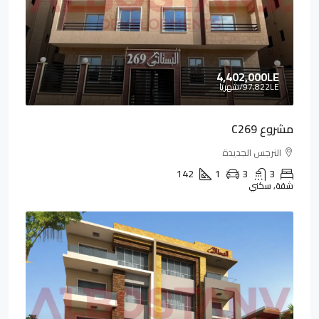
4,402,000LE
97,822LE
/شهريا
مشروع C269
النرجس الجديدة
142
1
3
3
شقة, سكني