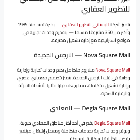
للتطوير العقاري
تتميز شركة
البستاني للتطوير العقاري
— بخبرة تمتد منذ 1985
وأكثر من 350 مشروعًا مسلما — بتقديم وحدات تجارية في
مواقع استراتيجية مع إدارة تشغيل محترفة.
Nova Square Mall — النرجس الجديدة
Nova Square Mall
مشروع متكامل يضم وحدات تجارية وإدارية
وطبية في قلب النرجس الجديدة. يتميز بتصميم معماري عصري
وإدارة تشغيل متكاملة، مما يجعله خيارا مثاليا لأنشطة التجزئة
والرعاية الصحية.
Degla Square Mall — المعادي
Degla Square Mall
يقع في أحد أكثر مناطق المعادي حيوية،
ويوفر وحدات تجارية بخدمات متكاملة ومعدل إشغال مرتفع
بفضل الكثافة السكانية المحيطة.