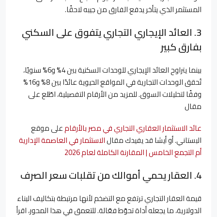
المستثمر الذي يتأخر يدفع الفارق من جيبه لاحقًا.
3. العائد الإيجاري التجاري يتفوق على السكني
بفارق كبير
بينما يتراوح العائد الإيجاري للوحدات السكنية بين 4% و6% سنويًا،
تُحقق الوحدات التجارية في المواقع الحيوية عائدًا بين 8% و16%
وفقًا لتحليلات السوق. للمزيد من الأرقام التفصيلية، اطّلع على
مقال
عائد الاستثمار العقاري التجاري في مصر بالأرقام
على موقع
البستاني. أو أيشا قد يفيدك مقال
الاستثمار في العاصمة الإدارية
أم التجمع الخامس | المقارنة الكاملة لعام 2026
4. العقار يحمي أموالك من تقلبات سعر الصرف
قيمة العقار التجاري ترتفع مع التضخم لأنها مرتبطة بتكاليف البناء
الدولارية، ما يجعله أداة تحوّط فعّالة. للتعمق في هذا المحور، اقرأ