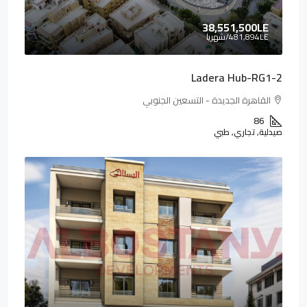
38,551,500LE
481,894LE
/شهريا
Ladera Hub-RG1-2
القاهرة الجديدة - التسعين الجنوبي
86
صيدلية, تجاري, طبي