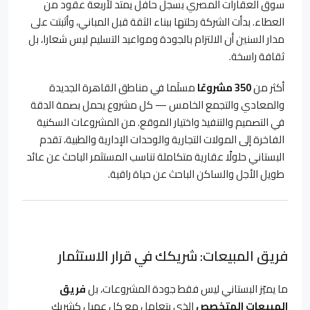
سوق العقارات المصري بسجل حافل يمتد لأربعة عقود من
العطاء. بدأت الشركة رحلتها ببناء الثقة قبل المباني، وأثبتت على
مدار السنين أن الالتزام بالجودة ومواعيد التسليم ليس شعارا، بل
ثقافة راسخة.
أكثر من
350 مشروعًا
مسلَما في مناطق القاهرة الجديدة
والمعادي والتجمع الخامس — كل مشروع يحمل بصمة الدقة
في التصميم والتنفيذ واختيار الموقع. من المشروعات السكنية
الفاخرة إلى المولات التجارية والوحدات الإدارية والطبية، تقدم
البستاني حلولًا عقارية متكاملة تناسب المستثمر الباحث عن عائد
طويل الأجل والساكن الباحث عن حياة راقية.
فريق المبيعات: شريكك في قرار الاستثمار
ما يميّز البستاني ليس فقط جودة المشروعات، بل
فريق
المبيعات المتخصص
الذي يتعامل مع كل عميل كشريك