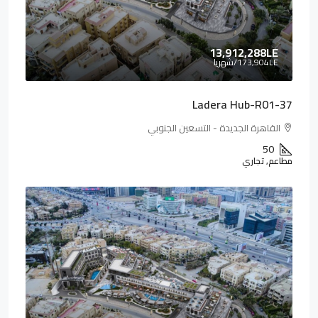
13,912,288LE
173,904LE
/شهريا
Ladera Hub-R01-37
القاهرة الجديدة - التسعين الجنوبي
50
مطاعم, تجاري