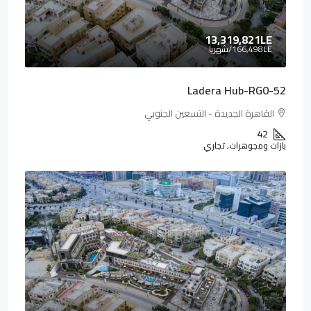
13,319,821LE
166,498LE
/شهريا
Ladera Hub-RG0-52
القاهرة الجديدة - التسعين الجنوبي
42
بازات ومجوهرات, تجاري