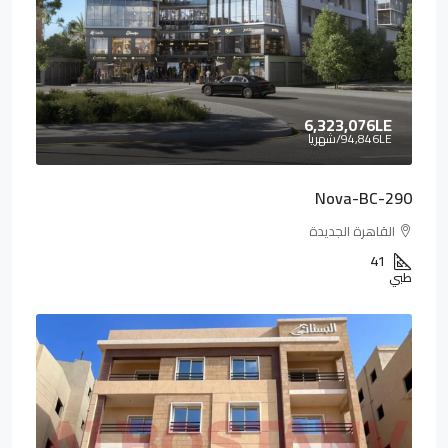
6,323,076LE
94,846LE
/شهريا
Nova-BC-290
القاهرة الجديدة
41
طبي