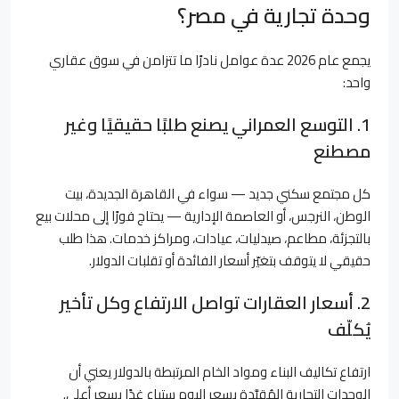
وحدة تجارية في مصر؟
يجمع عام 2026 عدة عوامل نادرًا ما تتزامن في سوق عقاري
واحد:
1. التوسع العمراني يصنع طلبًا حقيقيًا وغير
مصطنع
كل مجتمع سكني جديد — سواء في القاهرة الجديدة، بيت
الوطن، النرجس، أو العاصمة الإدارية — يحتاج فورًا إلى محلات بيع
بالتجزئة، مطاعم، صيدليات، عيادات، ومراكز خدمات. هذا طلب
حقيقي لا يتوقف بتغيّر أسعار الفائدة أو تقلبات الدولار.
2. أسعار العقارات تواصل الارتفاع وكل تأخير
يُكلّف
ارتفاع تكاليف البناء ومواد الخام المرتبطة بالدولار يعني أن
الوحدات التجارية المُقيَّدة بسعر اليوم ستباع غدًا بسعر أعلى.