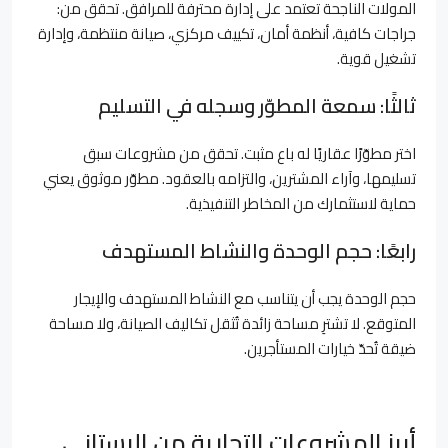
المولات الناجحة تعتمد على إدارة محترفة للمرافق. تحقق من:
جراجات كافية، أنظمة أمان، تكييف مركزي، صيانة منتظمة، وإدارة
تشغيل قوية.
ثالثًا: سمعة المطوّر وسجله في التسليم
اختر مطوّرًا عقاريًا له باع مثبت. تحقق من مشروعات سبق
تسليمها، وآراء المشترين، والتزامه بالعقود. مطوّر موثوق يعني
حماية لاستثمارك من المخاطر التنفيذية.
رابعًا: حجم الوحدة والنشاط المستهدف
حجم الوحدة يجب أن يتناسب مع النشاط المستهدف والإيجار
المتوقع. لا تشترِ مساحة زائدة تُثقل تكاليف الصيانة، ولا مساحة
ضيقة تُحدّ خيارات المستأجرين.
أبرز المشروعات التجارية من البستاني