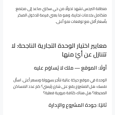
منطقة النرجس تشهد تحولًا من حي سكني صاعد إلى مجتمع
متكامل بخدمات تجارية، وهو ما يعني فرصة للدخول المبكر
بأسعار أقل مع توقعات نمو أعلى.
معايير اختيار الوحدة التجارية الناجحة: لا
تتنازل عن أيٍّ منها
أولًا: الموقع — ملك لا يُساوَم عليه
الوحدة في موقع حركة عالية تتأجر بسهولة وبسعر أعلى. اسأل
نفسك: هل المشروع يقع على شارع رئيسي؟ كم عدد المساكن
المحيطة؟ هل هناك كثافة مرورية فعلية؟
ثانيًا: جودة المشروع والإدارة