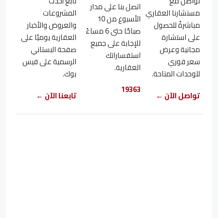
تواصل مع
تابع أحدث
اتصل بنا على مدار
مستشارنا العقاري
المشروعات
الأسبوع من 10
مباشرةً للحصول
والعروض والأخبار
صباحًا حتى 6 مساءً
على استشارة
العقارية يوميًا على
للإجابة على جميع
مجانية وعرض
صفحة البستاني
استفساراتك
سعر فوري
الرسمية على فيس
العقارية.
للوحدات المتاحة.
بوك.
19363
تواصل الآن ←
تابعنا الآن ←