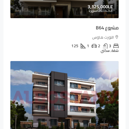
3,125,000LE
26,042LE
/شهريا
مشروع B64
النورث هاوس
125
1
2
3
شقة, سكني