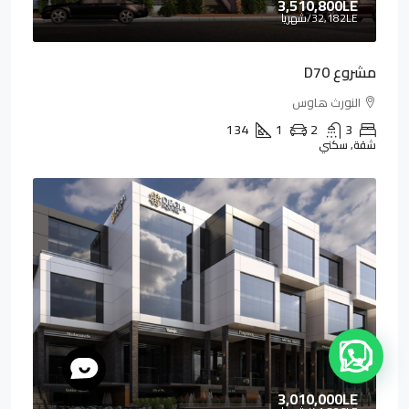
3,510,800LE
32,182LE
/شهريا
مشروع D70
النورث هاوس
134
1
2
3
شقة, سكني
3,010,000LE