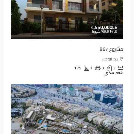
4,550,000LE
69,914LE
/شهريا
مشروع B67
بيت الوطن
175
1
3
3
شقة, سكني