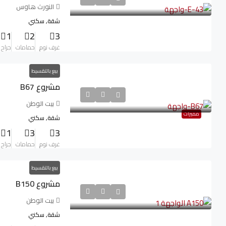
النورث هاوس
شقة, سكني
1
2
3
غرف نوم
حمامات
جراح
بيع بالتقسيط
مشروع B67
بيت الوطن
مميزات
شقة, سكني
1
3
3
غرف نوم
حمامات
جراح
بيع بالتقسيط
مشروع B150
بيت الوطن
شقة, سكني