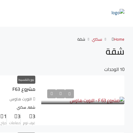
Home
سكني
شقة
شقة
10 الوحدات
بيع بالتقسيط
مشروع F63
النورث هاوس
شقة, سكني
1
3
3
غرف نوم
حمامات
جراح