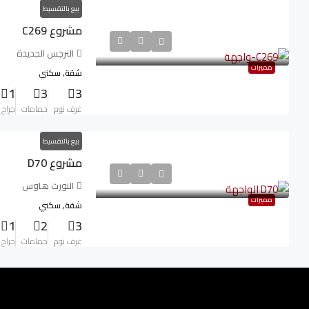
بيع بالتقسيط
مشروع C269
النرجس الجديدة
مميزات
شقة, سكني
1
3
3
غرف نوم
حمامات
جراح
بيع بالتقسيط
مشروع D70
النورث هاوس
مميزات
شقة, سكني
1
2
3
غرف نوم
حمامات
جراح