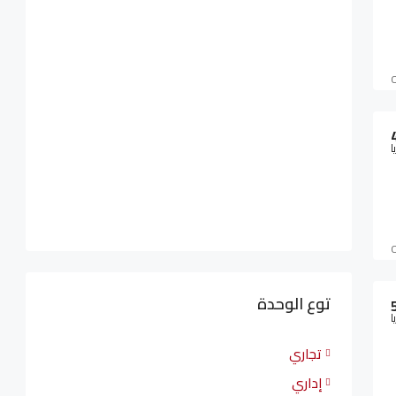
ا
توع الوحدة
ا
تجاري
إداري