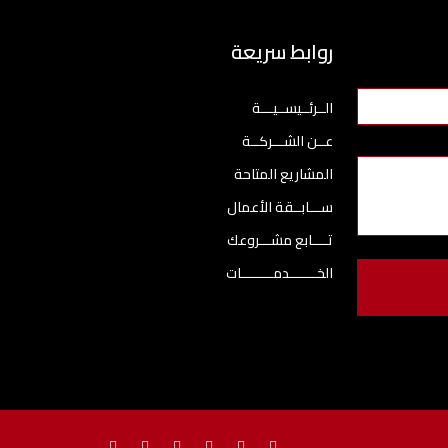
روابط سريعة
الــرئــيســيـــة
عــن الشـــركــة
المشاريع المتاحة
ســـابــقة الأعمال
تــــابع مشـــروعك
الخـــــــدمــــــــات