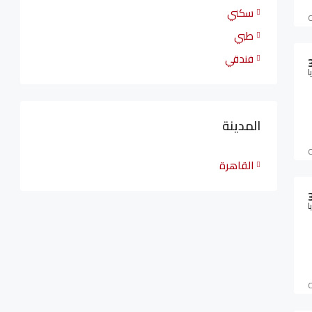
سكني
طبي
فندقي
ا
المدينة
القاهرة
ا