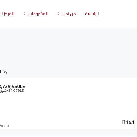
الرئيسية
من نحن
المشروعات
المركز ا
t by:
3,729,450LE
31,079LE
/شهري
141
Omnia