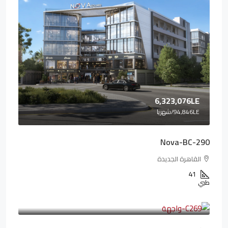
6,323,076LE
94,846LE
/شهريا
Nova-BC-290
القاهرة الجديدة
41
طبي
4,402,000LE
97,822LE
/شهريا