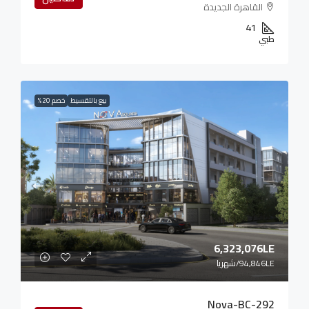
القاهرة الجديدة
41
طبي
بيع بالتقسيط
خصم 20%
6,323,076LE
94,846LE
/شهريا
Nova-BC-292