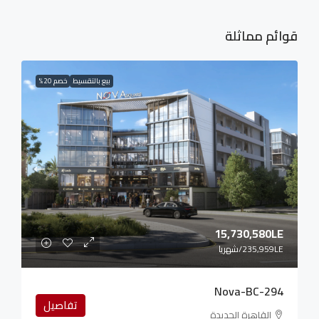
قوائم مماثلة
بيع بالتقسيط
خصم 20%
15,730,580LE
235,959LE
/شهريا
Nova-BC-294
تفاصيل
القاهرة الجديدة