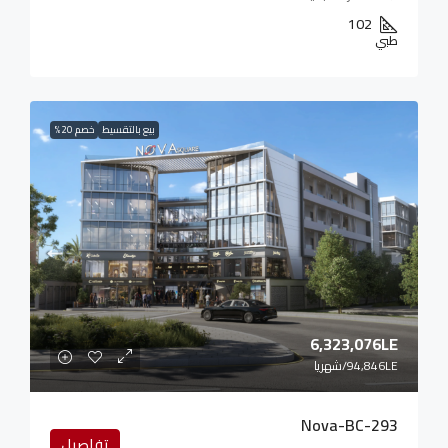
102
طبي
بيع بالتقسيط
خصم 20%
6,323,076LE
94,846LE
/شهريا
Nova-BC-293
تفاصيل