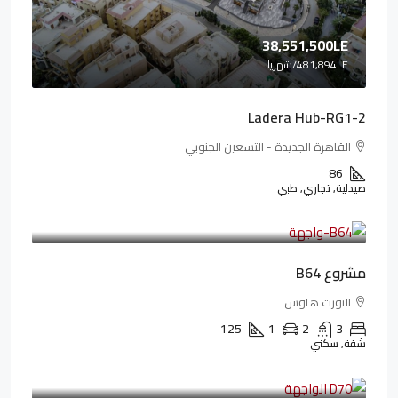
38,551,500LE
481,894LE
/شهريا
Ladera Hub-RG1-2
القاهرة الجديدة - التسعين الجنوبي
86
صيدلية, تجاري, طبي
3,125,000LE
26,042LE
/شهريا
مشروع B64
النورث هاوس
125
1
2
3
شقة, سكني
3,510,800LE
32,182LE
/شهريا