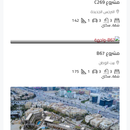
مشروع C269
النرجس الجديدة
142
1
3
3
شقة, سكني
4,550,000LE
69,914LE
/شهريا
مشروع B67
بيت الوطن
175
1
3
3
شقة, سكني