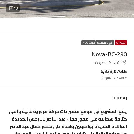
13
مميزات
بيع بالتقسيط
خصم 20%
Nova-BC-290
القاهرة الجديدة
6,323,076LE
94,846LE
/شهريا
وصف
يقع المشروع في موقع متميز ذات حركة مرورية عالية وأعلى
كثافة سكانية على محور جمال عبد الناصر بالنرجس الجديدة
القاهرة الجديدة بواجهتين واحدة على محور جمال عبد الناصر
مباشرة والثانية على شارع رئيسى ونادى النرجس الجديدة.