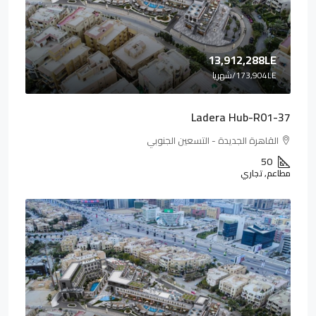
13,912,288LE
173,904LE
/شهريا
Ladera Hub-R01-37
القاهرة الجديدة - التسعين الجنوبي
50
مطاعم, تجاري