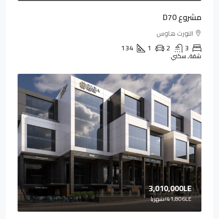
مشروع D70
النورث هاوس
134
1
2
3
شقة, سكني
3,010,000LE
41,806LE
/شهريا