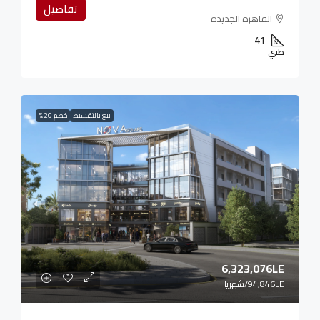
تفاصيل
القاهرة الجديدة
41
طبي
بيع بالتقسيط
خصم 20%
6,323,076LE
94,846LE
/شهريا