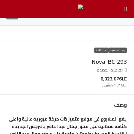
13
بيع بالتقسيط
خصم 20%
Nova-BC-293
القاهرة الجديدة
6,323,076LE
94,846LE
/شهريا
وصف
يقع المشروع في موقع متميز ذات حركة مرورية عالية وأعلى
كثافة سكانية على محور جمال عبد الناصر بالنرجس الجديدة
القاهرة الجديدة بواجهتين واحدة على محور جمال عبد الناصر