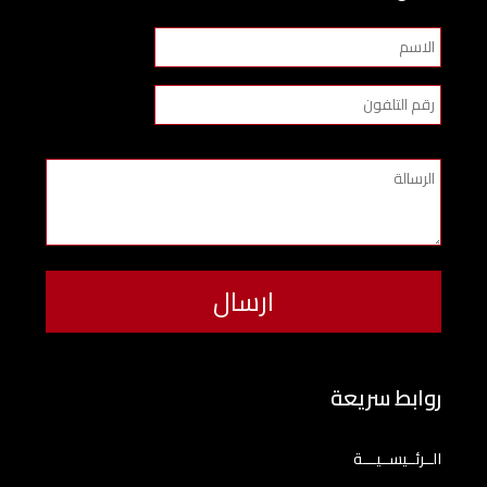
روابط سريعة
الــرئــيســيـــة