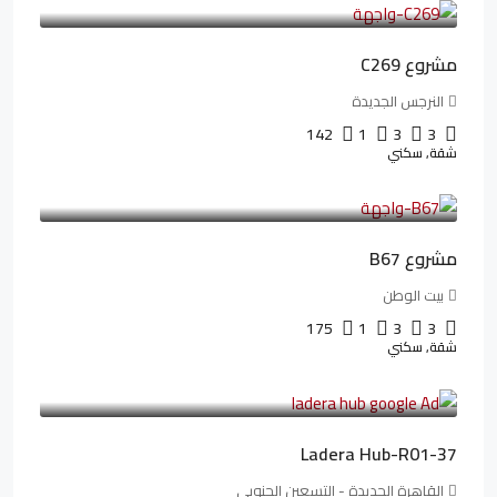
مشروع C269
النرجس الجديدة
142
1
3
3
شقة, سكني
4,550,000LE
69,914LE
/شهريا
مشروع B67
بيت الوطن
175
1
3
3
شقة, سكني
13,912,288LE
173,904LE
/شهريا
Ladera Hub-R01-37
القاهرة الجديدة - التسعين الجنوبي