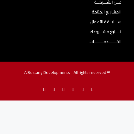
عــن الشـــركــة
المشاريع المتاحة
ســـابــقة الأعمال
تــــابع مشـــروعك
الخـــــــدمــــــــات
© AlBostany Developments - All rights reserved