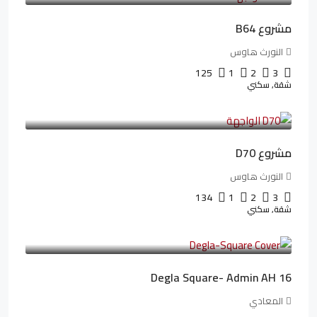
مشروع B64
النورث هاوس
125
1
2
3
شقة, سكني
3,510,800LE
32,182LE
/شهريا
مشروع D70
النورث هاوس
134
1
2
3
شقة, سكني
3,010,000LE
41,806LE
/شهريا
Degla Square- Admin AH 16
المعادي