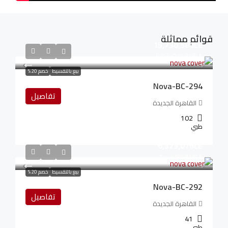
قوائم مماثلة
15,730,580LE
235,959LE
/شهريا
بيع بالتقسيط
خصم 20%
Nova-BC-294
تفاصيل
القاهرة الجديدة
102
طبي
6,323,076LE
94,846LE
/شهريا
بيع بالتقسيط
خصم 20%
Nova-BC-292
تفاصيل
القاهرة الجديدة
41
طبي