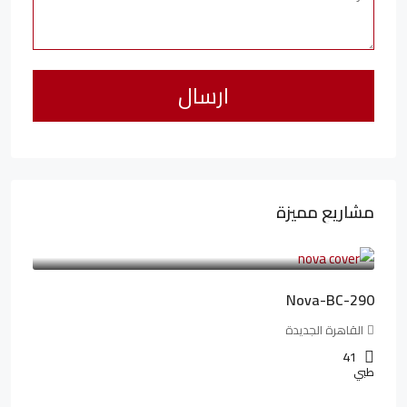
مشاريع مميزة
6,323,076LE
94,846LE
/شهريا
Nova-BC-290
القاهرة الجديدة
41
طبي
4,402,000LE
97,822LE
/شهريا