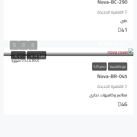
Nova-BC-290
القاهرة الجديدة
طبي
41
15,495,353LE
232,430LE
/شهريا
15,495,353LE
بيع بالتقسيط
خصم 20%
232,430LE
/شهريا
بيع بالتقسيط
خصم 20%
Nova-BR-045
القاهرة الجديدة
مطاعم وكافيهات, تجاري
46