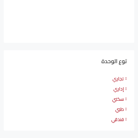
توع الوحدة
تجاري
إداري
سكني
طبي
فندقي