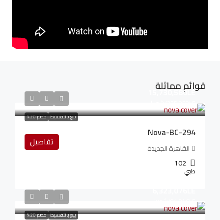
قوائم مماثلة
15,730,580LE
235,959LE
/شهريا
بيع بالتقسيط
خصم 20%
Nova-BC-294
تفاصيل
القاهرة الجديدة
102
طبي
6,323,076LE
94,846LE
/شهريا
بيع بالتقسيط
خصم 20%