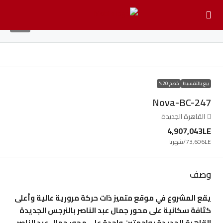
13
بيع بالتقسيط
خصم 20%
Nova-BC-247
القاهرة الجديدة
4,907,043LE
73,606LE
/شهريا
وصف
يقع المشروع في موقع متميز ذات حركة مرورية عالية وأعلى
كثافة سكانية على محور جمال عبد الناصر بالنرجس الجديدة
القاهرة الجديدة بواجهتين واحدة على محور جمال عبد الناصر