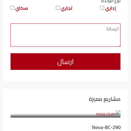
نوع الوحدة
إداري
تجاري
سكني
مشاريع مميزة
6,323,076LE
94,846LE
/شهريا
Nova-BC-290