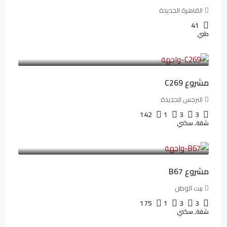
القاهرة الجديدة
41
طبي
4,402,000LE
97,822LE
/شهريا
مشروع C269
النرجس الجديدة
142
1
3
3
شقة, سكني
4,550,000LE
69,914LE
/شهريا
مشروع B67
بيت الوطن
175
1
3
3
شقة, سكني
13,912,288LE