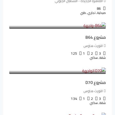
القاهرة الجديدة - التسعين الجنوبي
86
صيدلية, تجاري, طبي
3,125,000LE
26,042LE
/شهريا
مشروع B64
النورث هاوس
125
1
2
3
شقة, سكني
3,510,800LE
32,182LE
/شهريا
مشروع D70
النورث هاوس
134
1
2
3
شقة, سكني
3,010,000LE
41,806LE
/شهريا