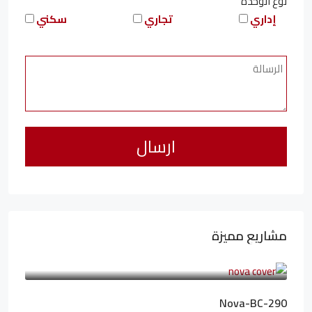
نوع الوحدة
إداري
تجاري
سكني
مشاريع مميزة
6,323,076LE
94,846LE
/شهريا
Nova-BC-290