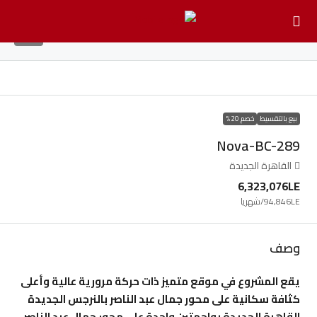
13
بيع بالتقسيط
خصم 20%
Nova-BC-289
القاهرة الجديدة
6,323,076LE
94,846LE
/شهريا
وصف
يقع المشروع في موقع متميز ذات حركة مرورية عالية وأعلى
كثافة سكانية على محور جمال عبد الناصر بالنرجس الجديدة
القاهرة الجديدة بواجهتين واحدة على محور جمال عبد الناصر