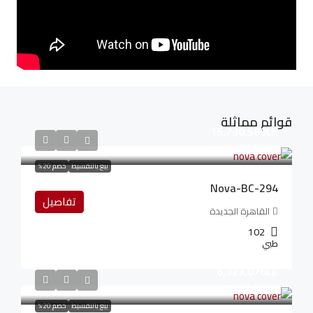
قوائم مماثلة
15,730,580LE
235,959LE
/شهريا
بيع بالتقسيط
خصم 20%
Nova-BC-294
تفاصيل
القاهرة الجديدة
102
طبي
6,323,076LE
94,846LE
/شهريا
بيع بالتقسيط
خصم 20%