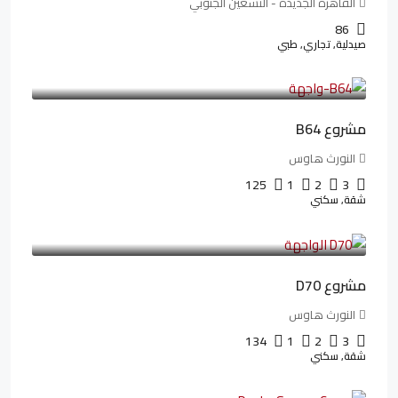
القاهرة الجديدة - التسعين الجنوبي
86
صيدلية, تجاري, طبي
3,125,000LE
26,042LE
/شهريا
مشروع B64
النورث هاوس
125
1
2
3
شقة, سكني
3,510,800LE
32,182LE
/شهريا
مشروع D70
النورث هاوس
134
1
2
3
شقة, سكني
3,010,000LE
41,806LE
/شهريا