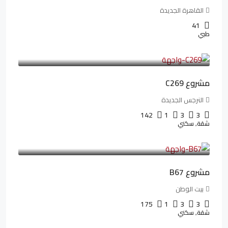
القاهرة الجديدة
41
طبي
4,402,000LE
97,822LE
/شهريا
مشروع C269
النرجس الجديدة
142
1
3
3
شقة, سكني
4,550,000LE
69,914LE
/شهريا
مشروع B67
بيت الوطن
175
1
3
3
شقة, سكني
13,912,288LE