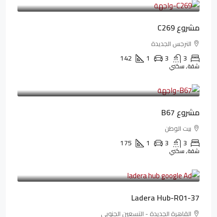
مشروع C269
النرجس الجديدة
142
1
3
3
شقة, سكني
4,550,000LE
69,914LE
/شهريا
مشروع B67
بيت الوطن
175
1
3
3
شقة, سكني
13,912,288LE
173,904LE
/شهريا
Ladera Hub-R01-37
القاهرة الجديدة - التسعين الجنوبي