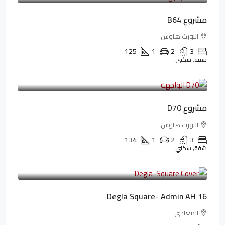
مشروع B64
النورث هاوس
125
1
2
3
شقة, سكني
3,510,800LE
32,182LE
/شهريا
مشروع D70
النورث هاوس
134
1
2
3
شقة, سكني
3,010,000LE
41,806LE
/شهريا
Degla Square- Admin AH 16
المعادي