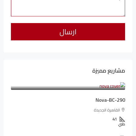
مشاريع مميزة
6,323,076LE
94,846LE
/شهريا
Nova-BC-290
القاهرة الجديدة
41
طبي
4,402,000LE
97,822LE
/شهريا