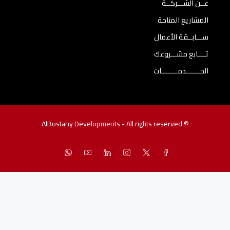
عــن الشـــركــة
المشاريع المتاحة
ســـابــقة الأعمال
تــــابع مشـــروعك
الخـــــــدمــــــــات
© AlBostany Developments - All rights reserved