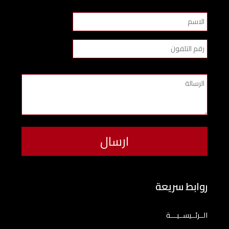
روابط سريعة
الــرئــيســيـــة