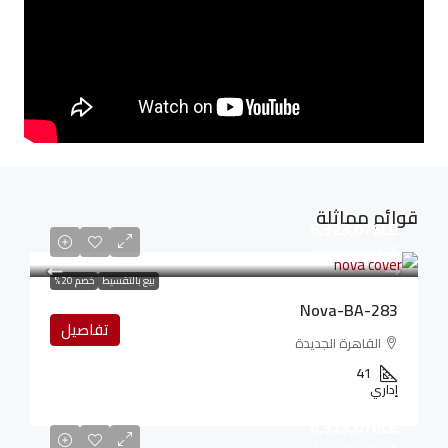
قوائم مماثلة
6,323,076LE
94,846LE
/شهريا
بيع بالتقسيط
خصم 20%
Nova-BA-283
تفاصيل
القاهرة الجديدة
41
إداري
6,323,076LE