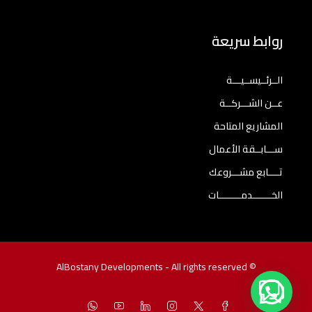
روابط سريعة
الــرئــيســيـــة
عــن الشـــركــة
المشاريع المتاحة
ســـابــقة الأعمال
تــــابع مشـــروعك
الخـــــــدمــــــــات
© AlBostany Developments - All rights reserved