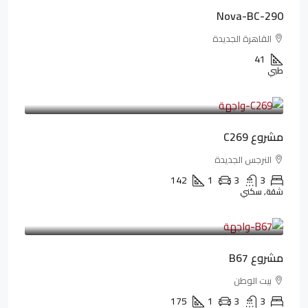
Nova-BC-290
القاهرة الجديدة
41
طبي
4,402,000LE
97,822LE
/شهريا
مشروع C269
النرجس الجديدة
142
1
3
3
شقة, سكني
4,550,000LE
69,914LE
/شهريا
مشروع B67
بيت الوطن
175
1
3
3