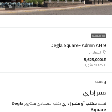
8
بيع بالتقسيط
Degla Square- Admin AH 9
المعادي
5,625,000LE
78,125LE
/شهريا
وصف
مقر إداري
تمـلك
مكتـب أو مقــر إداري
بقلب المعــادي بمشروع 𝗗𝗲𝗴𝗹𝗮
𝗦𝗾𝘂𝗮𝗿𝗲