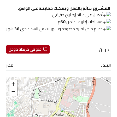
المشــروع قـائم بالفعل ويمكنك معاينته على الواقع.
أحصـل على عـائد إيجـاري حقيقي
مسـاحات إدارية تبدأ من 𝟲𝟬م
خصـم خاص لفترة محدودة وتسهيلات في السداد حتى 𝟯𝟲 شهر
عنوان
فتح في خريطة جوجل
البلد :
مصر
+
−