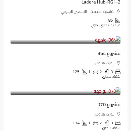
Ladera Hub-RG1-2
القاهرة الجديدة - التسعين الجنوبي
86
صيدلية, تجاري, طبي
3,125,000LE
26,042LE
/شهريا
مشروع B64
النورث هاوس
125
1
2
3
شقة, سكني
3,510,800LE
32,182LE
/شهريا
مشروع D70
النورث هاوس
134
1
2
3
شقة, سكني