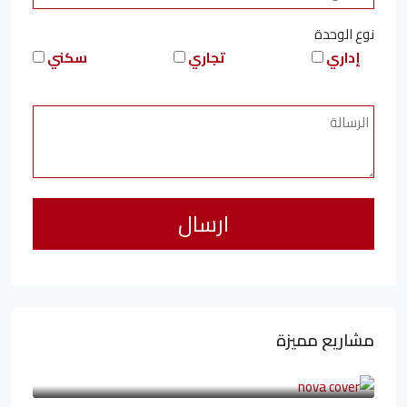
نوع الوحدة
إداري
تجاري
سكني
مشاريع مميزة
6,323,076LE
94,846LE
/شهريا