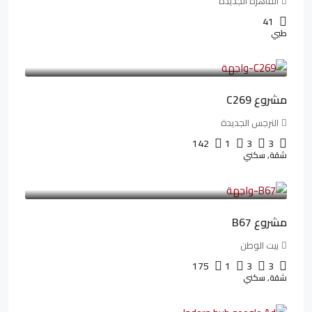
القاهرة الجديدة
41
طبي
4,402,000LE
97,822LE
/شهريا
مشروع C269
النرجس الجديدة
142
1
3
3
شقة, سكني
4,550,000LE
69,914LE
/شهريا
مشروع B67
بيت الوطن
175
1
3
3
شقة, سكني
13,912,288LE
173,904LE
/شهريا