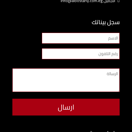
الايميل info@albostany.com.eg
سجل بيناتك