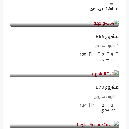
86
صيدلية, تجاري, طبي
3,125,000LE
26,042LE
/شهريا
مشروع B64
النورث هاوس
125
1
2
3
شقة, سكني
3,510,800LE
32,182LE
/شهريا
مشروع D70
النورث هاوس
134
1
2
3
شقة, سكني
3,010,000LE
41,806LE
/شهريا