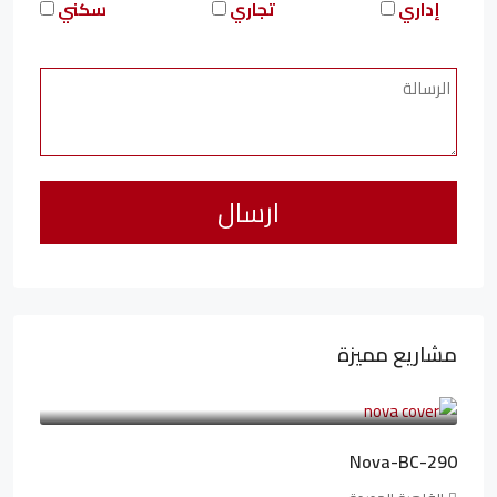
إداري
تجاري
سكني
مشاريع مميزة
6,323,076LE
94,846LE
/شهريا
Nova-BC-290