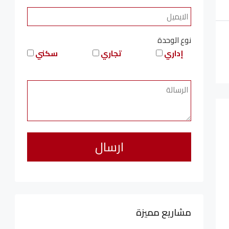
نوع الوحدة
إداري
تجاري
سكني
مشاريع مميزة
6,323,076LE