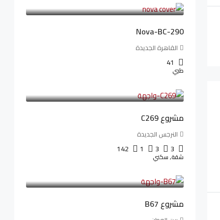
94,846LE
/شهريا
Nova-BC-290
القاهرة الجديدة
41
طبي
4,402,000LE
97,822LE
/شهريا
مشروع C269
النرجس الجديدة
142
1
3
3
شقة, سكني
4,550,000LE
69,914LE
/شهريا
مشروع B67