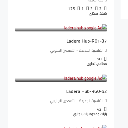
بيت الوطن
175
1
3
3
شقة, سكني
13,912,288LE
173,904LE
/شهريا
Ladera Hub-R01-37
القاهرة الجديدة - التسعين الجنوبي
50
مطاعم, تجاري
13,319,821LE
166,498LE
/شهريا
Ladera Hub-RG0-52
القاهرة الجديدة - التسعين الجنوبي
42
بازات ومجوهرات, تجاري
38,551,500LE
481,894LE
/شهريا