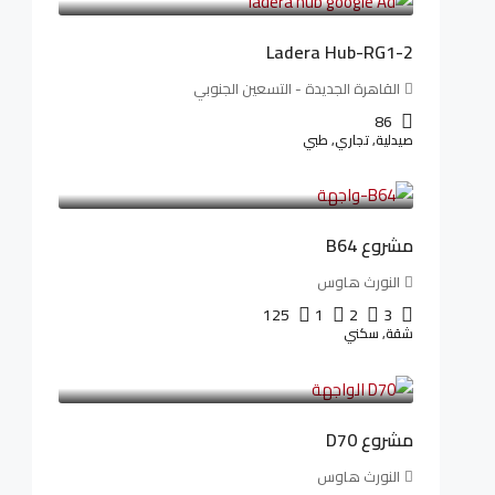
Ladera Hub-RG1-2
القاهرة الجديدة - التسعين الجنوبي
86
صيدلية, تجاري, طبي
3,125,000LE
26,042LE
/شهريا
مشروع B64
النورث هاوس
125
1
2
3
شقة, سكني
3,510,800LE
32,182LE
/شهريا
مشروع D70
النورث هاوس