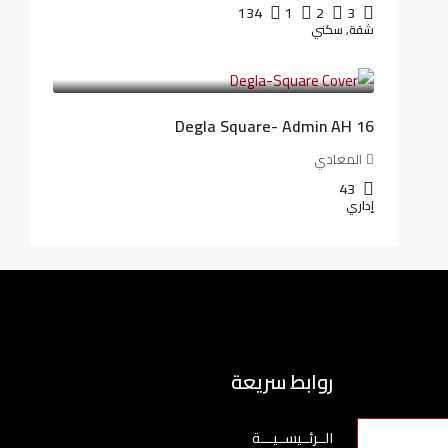
134
1
2
3
شقة, سكني
3,010,000LE
41,806LE
/شهريا
Degla Square- Admin AH 16
المعادي
43
إداري
روابط سريعة
الــرئــيســيـــة