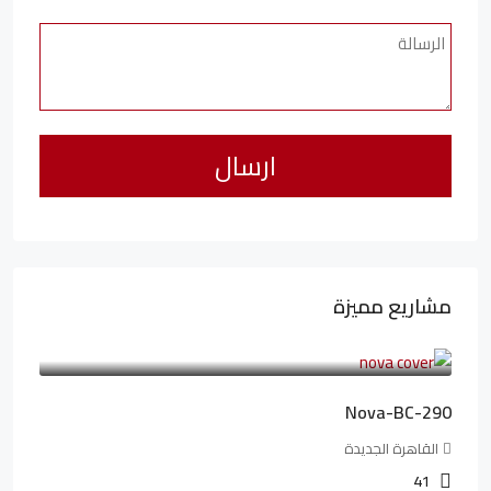
مشاريع مميزة
6,323,076LE
94,846LE
/شهريا
Nova-BC-290
القاهرة الجديدة
41