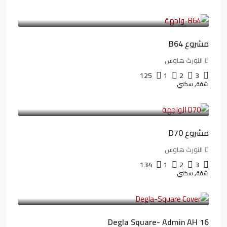
3,125,000LE
26,042LE
/شهريا
مشروع B64
النورث هاوس
125
1
2
3
شقة, سكني
3,510,800LE
32,182LE
/شهريا
مشروع D70
النورث هاوس
134
1
2
3
شقة, سكني
3,010,000LE
41,806LE
/شهريا
Degla Square- Admin AH 16