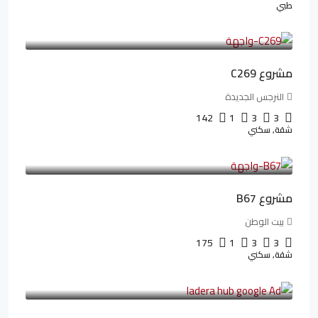
طبي
4,402,000LE
97,822LE
/شهريا
مشروع C269
النرجس الجديدة
142
1
3
3
شقة, سكني
4,550,000LE
69,914LE
/شهريا
مشروع B67
بيت الوطن
175
1
3
3
شقة, سكني
13,912,288LE
173,904LE
/شهريا