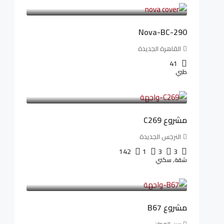
94,846LE
/شهريا
Nova-BC-290
القاهرة الجديدة
41
طبي
4,402,000LE
97,822LE
/شهريا
مشروع C269
النرجس الجديدة
142
1
3
3
شقة, سكني
4,550,000LE
69,914LE
/شهريا
مشروع B67