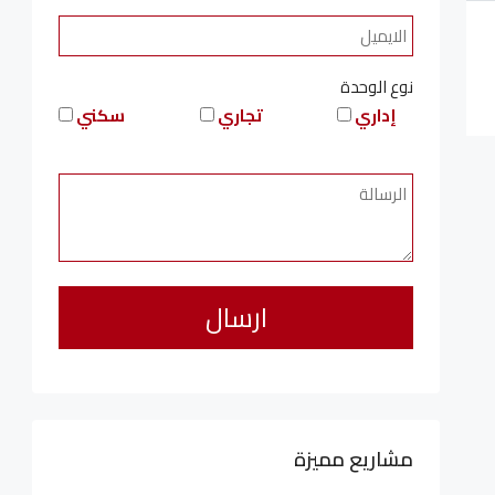
نوع الوحدة
إداري
تجاري
سكني
مشاريع مميزة
6,323,076LE