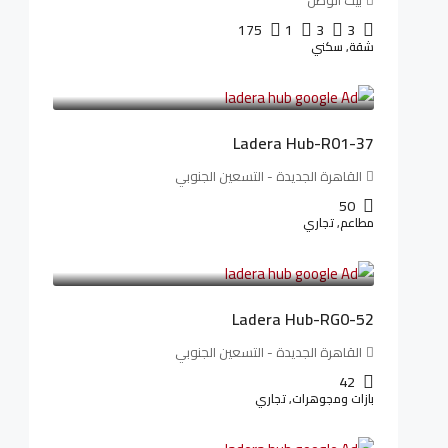
بيت الوطن
175
1
3
3
شقة, سكني
13,912,288LE
173,904LE
/شهريا
Ladera Hub-R01-37
القاهرة الجديدة - التسعين الجنوبي
50
مطاعم, تجاري
13,319,821LE
166,498LE
/شهريا
Ladera Hub-RG0-52
القاهرة الجديدة - التسعين الجنوبي
42
بازات ومجوهرات, تجاري
38,551,500LE
481,894LE
/شهريا