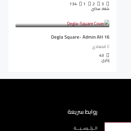
134
1
2
3
شقة, سكني
3,010,000LE
41,806LE
/شهريا
Degla Square- Admin AH 16
المعادي
43
إداري
روابط سريعة
الــرئــيســيـــة