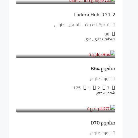
Ladera Hub-RG1-2
القاهرة الجديدة - التسعين الجنوبي
86
صيدلية, تجاري, طبي
3,125,000LE
26,042LE
/شهريا
مشروع B64
النورث هاوس
125
1
2
3
شقة, سكني
3,510,800LE
32,182LE
/شهريا
مشروع D70
النورث هاوس