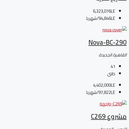
6,323,076LE
94,846LE
/شهريا
Nova-BC-290
القاهرة الجديدة
41
طبي
4,402,000LE
97,822LE
/شهريا
مشروع C269