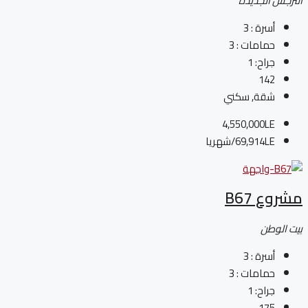
النرجس الجديدة
أسرة :
3
حمامات :
3
جراح:
1
142
شقة, سكني
4,550,000LE
69,914LE
/شهريا
مشروع B67
بيت الوطن
أسرة :
3
حمامات :
3
جراح:
1
175