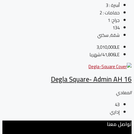
أسرة :
3
حمامات :
2
جراح:
1
134
شقة, سكني
3,010,000LE
41,806LE
/شهريا
Degla Square- Admin AH 16
المعادي
43
إداري
تواصل معنا