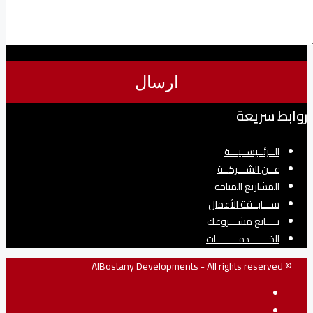
روابط سريعة
الــرئــيســيـــة
عــن الشـــركــة
المشاريع المتاحة
ســـابــقة الأعمال
تــــابع مشـــروعك
الخـــــــدمــــــــات
© AlBostany Developments - All rights reserved