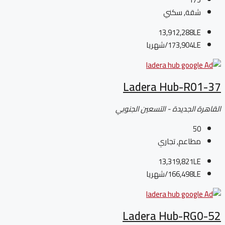
شقة, سكني
13,912,288LE
173,904LE
/شهريا
Ladera Hub-R01-37
القاهرة الجديدة - التسعين الجنوبي
50
مطاعم, تجاري
13,319,821LE
166,498LE
/شهريا
Ladera Hub-RG0-52