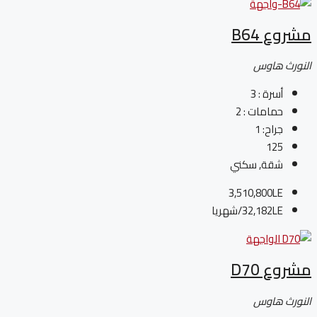
مشروع B64
النورث هاوس
أسرة :
3
حمامات :
2
جراح:
1
125
شقة, سكني
3,510,800LE
32,182LE
/شهريا
مشروع D70
النورث هاوس