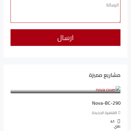
مشاريع مميزة
6,323,076LE
94,846LE
/شهريا
Nova-BC-290
القاهرة الجديدة
41
طبي