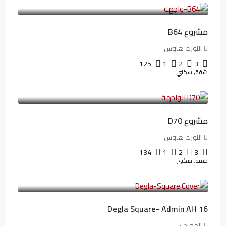
26,042LE
/شهريا
مشروع B64
النورث هاوس
125
1
2
3
شقة, سكني
3,510,800LE
32,182LE
/شهريا
مشروع D70
النورث هاوس
134
1
2
3
شقة, سكني
3,010,000LE
41,806LE
/شهريا
Degla Square- Admin AH 16
المعادي