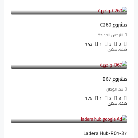
4,402,000LE
97,822LE
/شهريا
مشروع C269
النرجس الجديدة
142
1
3
3
شقة, سكني
4,550,000LE
69,914LE
/شهريا
مشروع B67
بيت الوطن
175
1
3
3
شقة, سكني
13,912,288LE
173,904LE
/شهريا
Ladera Hub-R01-37