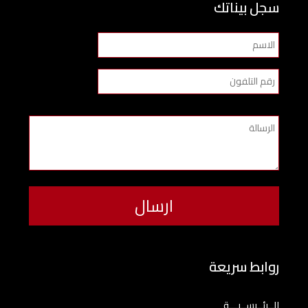
سجل بيناتك
روابط سريعة
الــرئــيســيـــة