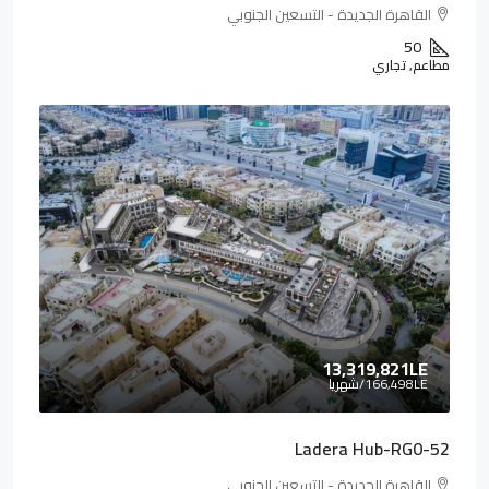
القاهرة الجديدة - التسعين الجنوبي
50
مطاعم, تجاري
13,319,821LE
166,498LE
/شهريا
Ladera Hub-RG0-52
القاهرة الجديدة - التسعين الجنوبي