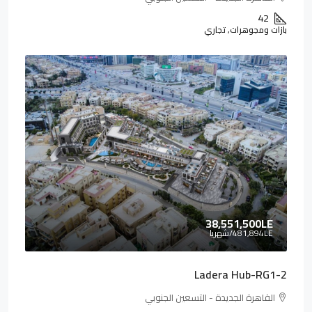
42
بازات ومجوهرات, تجاري
38,551,500LE
481,894LE
/شهريا
Ladera Hub-RG1-2
القاهرة الجديدة - التسعين الجنوبي