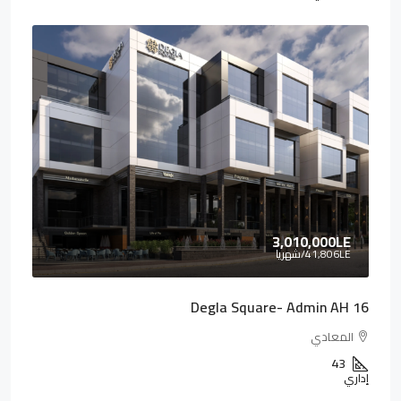
3,010,000LE
41,806LE
/شهريا
Degla Square- Admin AH 16
المعادي
43
إداري