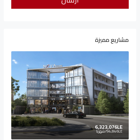
مشاريع مميزة
6,323,076LE
94,846LE
/شهريا