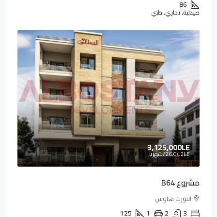
86
صيدلية, تجاري, طبي
3,125,000LE
26,042LE
/شهريا
مشروع B64
النورث هاوس
125
1
2
3