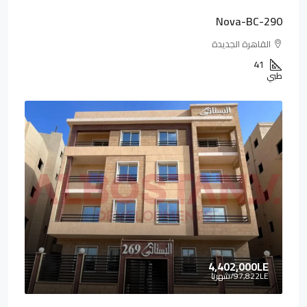
Nova-BC-290
القاهرة الجديدة
41
طبي
4,402,000LE
97,822LE
/شهريا