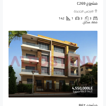
مشروع C269
النرجس الجديدة
142
1
3
3
شقة, سكني
4,550,000LE
69,914LE
/شهريا
مشروع B67