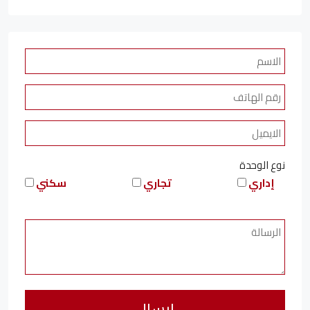
نوع الوحدة
إداري
تجاري
سكني