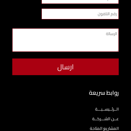
روابط سريعة
الــرئــيســيـــة
عــن الشـــركــة
المشاريع المتاحة