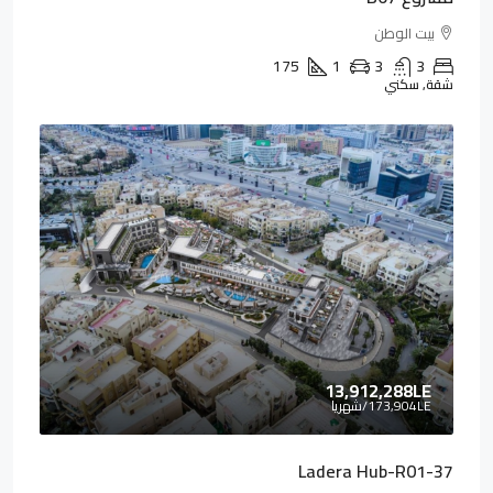
بيت الوطن
175
1
3
3
شقة, سكني
13,912,288LE
173,904LE
/شهريا
Ladera Hub-R01-37