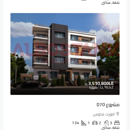
شقة, سكني
3,510,800LE
32,182LE
/شهريا
مشروع D70
النورث هاوس
134
1
2
3
شقة, سكني