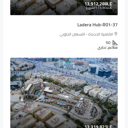
13,912,288LE
173,904LE
/شهريا
Ladera Hub-R01-37
القاهرة الجديدة - التسعين الجنوبي
50
مطاعم, تجاري
13,319,821LE