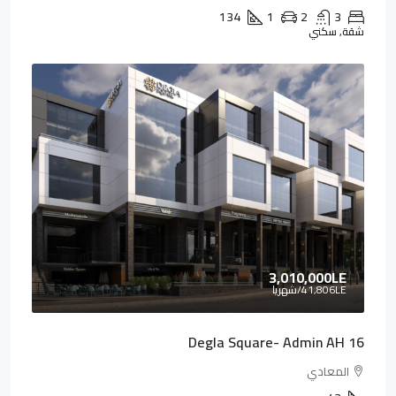
134
1
2
3
شقة, سكني
3,010,000LE
41,806LE
/شهريا
Degla Square- Admin AH 16
المعادي