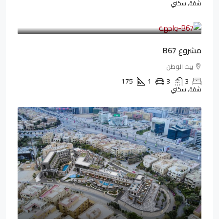
شقة, سكني
4,550,000LE
69,914LE
/شهريا
مشروع B67
بيت الوطن
175
1
3
3
شقة, سكني