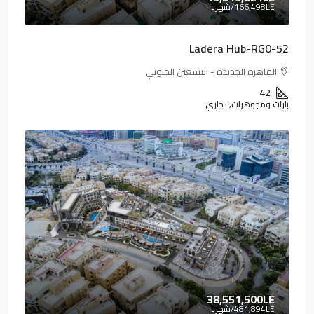
166,498LE
/شهريا
Ladera Hub-RG0-52
القاهرة الجديدة - التسعين الجنوبي
42
بازات ومجوهرات, تجاري
38,551,500LE
481,894LE
/شهريا