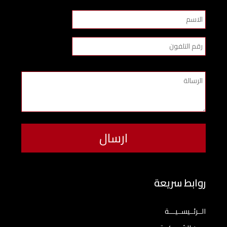
روابط سريعة
الــرئــيســيـــة