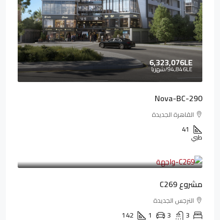
6,323,076LE
94,846LE
/شهريا
Nova-BC-290
القاهرة الجديدة
41
طبي
4,402,000LE
97,822LE
/شهريا
مشروع C269
النرجس الجديدة
142
1
3
3