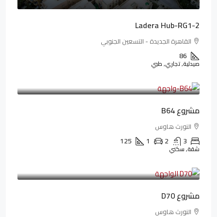
Ladera Hub-RG1-2
القاهرة الجديدة - التسعين الجنوبي
86
صيدلية, تجاري, طبي
3,125,000LE
26,042LE
/شهريا
مشروع B64
النورث هاوس
125
1
2
3
شقة, سكني
3,510,800LE
32,182LE
/شهريا
مشروع D70
النورث هاوس