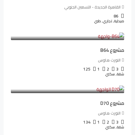
القاهرة الجديدة - التسعين الجنوبي
86
صيدلية, تجاري, طبي
3,125,000LE
26,042LE
/شهريا
مشروع B64
النورث هاوس
125
1
2
3
شقة, سكني
3,510,800LE
32,182LE
/شهريا
مشروع D70
النورث هاوس
134
1
2
3
شقة, سكني
3,010,000LE