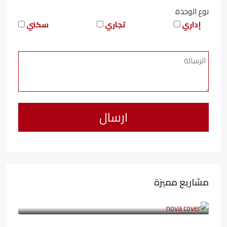
نوع الوحدة
إداري
تجاري
سكني
مشاريع مميزة
6,323,076LE
94,846LE
/شهريا