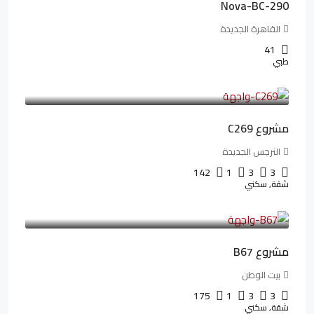
Nova-BC-290
القاهرة الجديدة
41
طبي
4,402,000LE
97,822LE
/شهريا
مشروع C269
النرجس الجديدة
142
1
3
3
شقة, سكني
4,550,000LE
69,914LE
/شهريا
مشروع B67
بيت الوطن
175
1
3
3
شقة, سكني