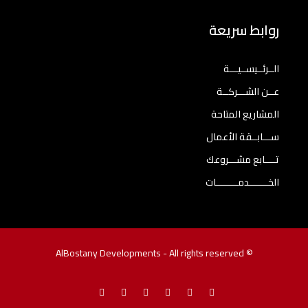
روابط سريعة
الــرئــيســيـــة
عــن الشـــركــة
المشاريع المتاحة
ســـابــقة الأعمال
تــــابع مشـــروعك
الخـــــــدمــــــــات
© AlBostany Developments - All rights reserved