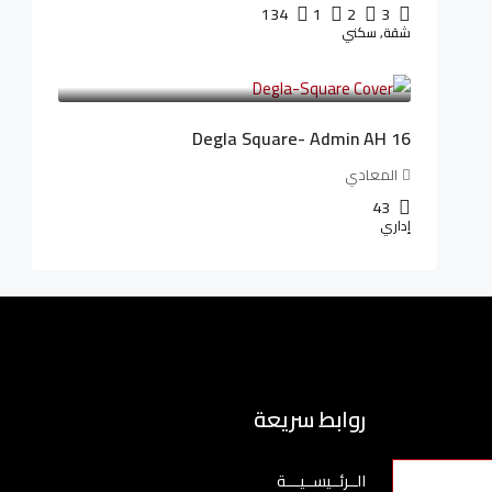
134
1
2
3
شقة, سكني
3,010,000LE
41,806LE
/شهريا
Degla Square- Admin AH 16
المعادي
43
إداري
روابط سريعة
الــرئــيســيـــة