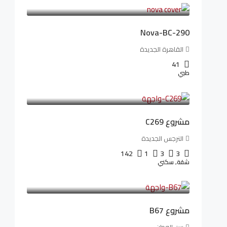
94,846LE
/شهريا
Nova-BC-290
القاهرة الجديدة
41
طبي
4,402,000LE
97,822LE
/شهريا
مشروع C269
النرجس الجديدة
142
1
3
3
شقة, سكني
4,550,000LE
69,914LE
/شهريا
مشروع B67