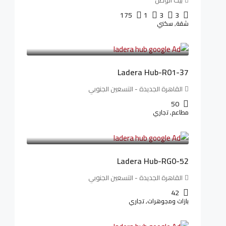
بيت الوطن
175
1
3
3
شقة, سكني
13,912,288LE
173,904LE
/شهريا
Ladera Hub-R01-37
القاهرة الجديدة - التسعين الجنوبي
50
مطاعم, تجاري
13,319,821LE
166,498LE
/شهريا
Ladera Hub-RG0-52
القاهرة الجديدة - التسعين الجنوبي
42
بازات ومجوهرات, تجاري
38,551,500LE
481,894LE
/شهريا