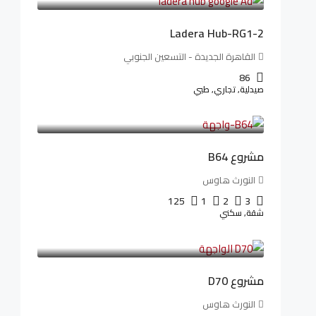
Ladera Hub-RG1-2
القاهرة الجديدة - التسعين الجنوبي
86
صيدلية, تجاري, طبي
3,125,000LE
26,042LE
/شهريا
مشروع B64
النورث هاوس
125
1
2
3
شقة, سكني
3,510,800LE
32,182LE
/شهريا
مشروع D70
النورث هاوس