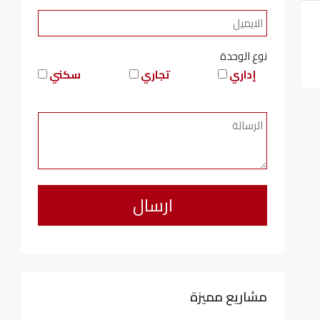
نوع الوحدة
إداري
تجاري
سكني
مشاريع مميزة
6,323,076LE