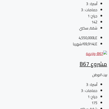
أسرة :
3
حمامات :
3
جراح:
1
142
شقة, سكني
4,550,000LE
69,914LE
/شهريا
مشروع B67
بيت الوطن
أسرة :
3
حمامات :
3
جراح:
1
175
شقة, سكني