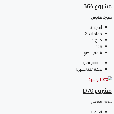
مشروع B64
النورث هاوس
أسرة :
3
حمامات :
2
جراح:
1
125
شقة, سكني
3,510,800LE
32,182LE
/شهريا
مشروع D70
النورث هاوس
أسرة :
3