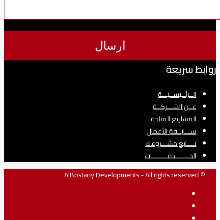
روابط سريعة
الــرئــيســيـــة
عــن الشـــركــة
المشاريع المتاحة
ســـابــقة الأعمال
تــــابع مشـــروعك
الخـــــــدمــــــــات
© AlBostany Developments - All rights reserved