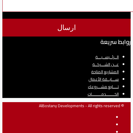
روابط سريعة
الــرئــيســيـــة
عــن الشـــركــة
المشاريع المتاحة
ســـابــقة الأعمال
تــــابع مشـــروعك
الخـــــــدمــــــــات
© AlBostany Developments - All rights reserved