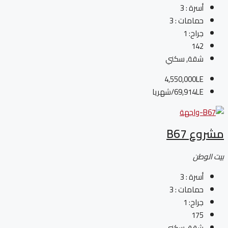
أسرة :
3
حمامات :
3
جراح:
1
142
شقة, سكني
4,550,000LE
69,914LE
/شهريا
مشروع B67
بيت الوطن
أسرة :
3
حمامات :
3
جراح:
1
175
شقة, سكني