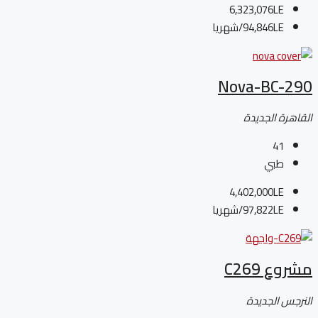
6,323,076LE
94,846LE
/شهريا
Nova-BC-290
القاهرة الجديدة
41
طبي
4,402,000LE
97,822LE
/شهريا
مشروع C269
النرجس الجديدة