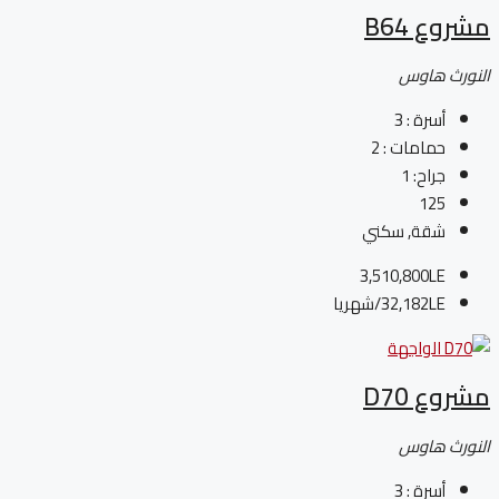
مشروع B64
النورث هاوس
أسرة :
3
حمامات :
2
جراح:
1
125
شقة, سكني
3,510,800LE
32,182LE
/شهريا
مشروع D70
النورث هاوس
أسرة :
3