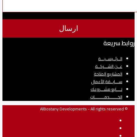
روابط سريعة
الــرئــيســيـــة
عــن الشـــركــة
المشاريع المتاحة
ســـابــقة الأعمال
تــــابع مشـــروعك
الخـــــــدمــــــــات
© AlBostany Developments - All rights reserved