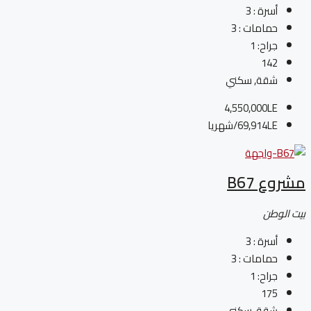
أسرة :
3
حمامات :
3
جراح:
1
142
شقة, سكني
4,550,000LE
69,914LE
/شهريا
مشروع B67
بيت الوطن
أسرة :
3
حمامات :
3
جراح:
1
175
شقة, سكني