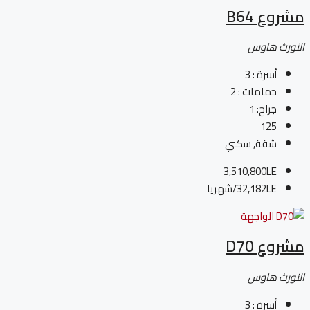
مشروع B64
النورث هاوس
أسرة :
3
حمامات :
2
جراح:
1
125
شقة, سكني
3,510,800LE
32,182LE
/شهريا
مشروع D70
النورث هاوس
أسرة :
3