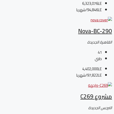
6,323,076LE
94,846LE
/شهريا
Nova-BC-290
القاهرة الجديدة
41
طبي
4,402,000LE
97,822LE
/شهريا
مشروع C269
النرجس الجديدة