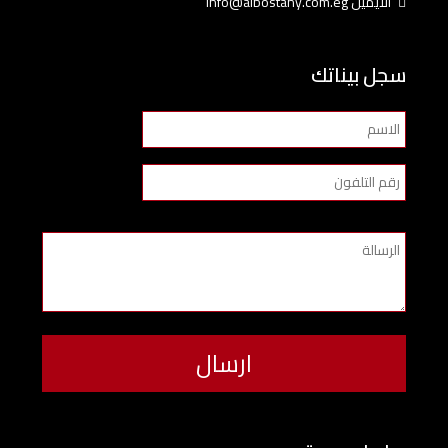
الايميل info@albostany.com.eg
سجل بيناتك