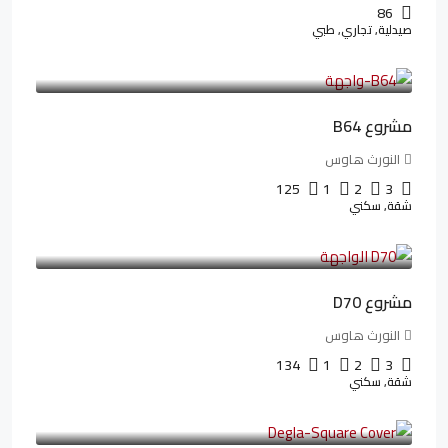
86
صيدلية, تجاري, طبي
3,125,000LE
26,042LE
/شهريا
مشروع B64
النورث هاوس
125
1
2
3
شقة, سكني
3,510,800LE
32,182LE
/شهريا
مشروع D70
النورث هاوس
134
1
2
3
شقة, سكني
3,010,000LE
41,806LE
/شهريا