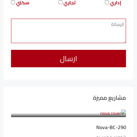
إداري
تجاري
سكني
مشاريع مميزة
6,323,076LE
94,846LE
/شهريا
Nova-BC-290