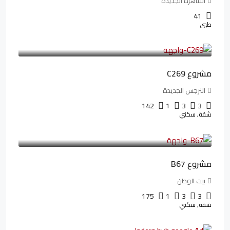
القاهرة الجديدة
41
طبي
4,402,000LE
97,822LE
/شهريا
مشروع C269
النرجس الجديدة
142
1
3
3
شقة, سكني
4,550,000LE
69,914LE
/شهريا
مشروع B67
بيت الوطن
175
1
3
3
شقة, سكني
13,912,288LE
173,904LE
/شهريا