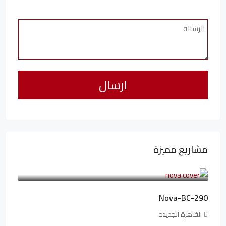
مشاريع مميزة
6,323,076LE
94,846LE
/شهريا
Nova-BC-290
القاهرة الجديدة