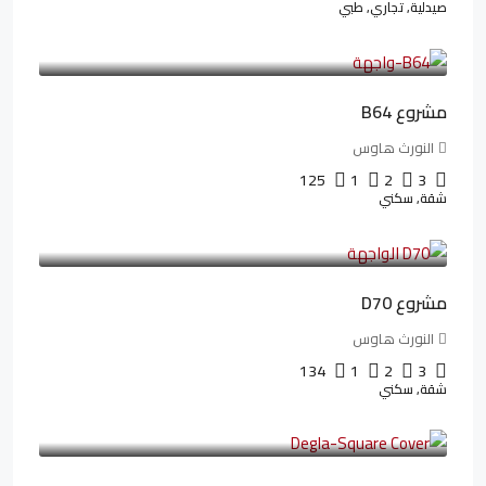
صيدلية, تجاري, طبي
3,125,000LE
26,042LE
/شهريا
مشروع B64
النورث هاوس
125
1
2
3
شقة, سكني
3,510,800LE
32,182LE
/شهريا
مشروع D70
النورث هاوس
134
1
2
3
شقة, سكني
3,010,000LE
41,806LE
/شهريا