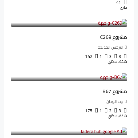
41
طبي
4,402,000LE
97,822LE
/شهريا
مشروع C269
النرجس الجديدة
142
1
3
3
شقة, سكني
4,550,000LE
69,914LE
/شهريا
مشروع B67
بيت الوطن
175
1
3
3
شقة, سكني
13,912,288LE
173,904LE
/شهريا