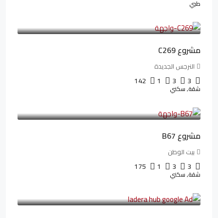
طبي
4,402,000LE
97,822LE
/شهريا
مشروع C269
النرجس الجديدة
142
1
3
3
شقة, سكني
4,550,000LE
69,914LE
/شهريا
مشروع B67
بيت الوطن
175
1
3
3
شقة, سكني
13,912,288LE
173,904LE
/شهريا