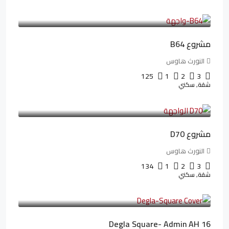
3,125,000LE
26,042LE
/شهريا
مشروع B64
النورث هاوس
125
1
2
3
شقة, سكني
3,510,800LE
32,182LE
/شهريا
مشروع D70
النورث هاوس
134
1
2
3
شقة, سكني
3,010,000LE
41,806LE
/شهريا
Degla Square- Admin AH 16