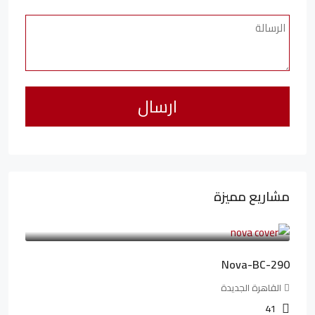
مشاريع مميزة
6,323,076LE
94,846LE
/شهريا
Nova-BC-290
القاهرة الجديدة
41