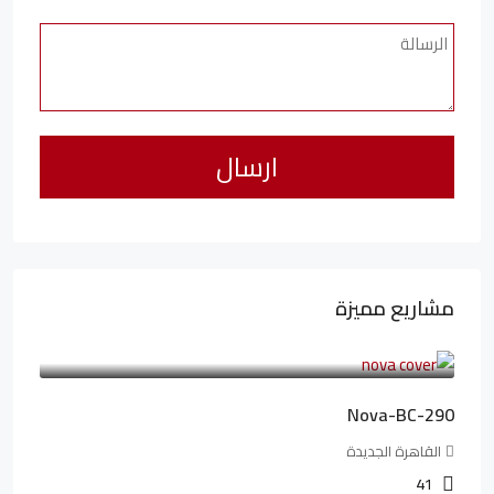
مشاريع مميزة
6,323,076LE
94,846LE
/شهريا
Nova-BC-290
القاهرة الجديدة
41