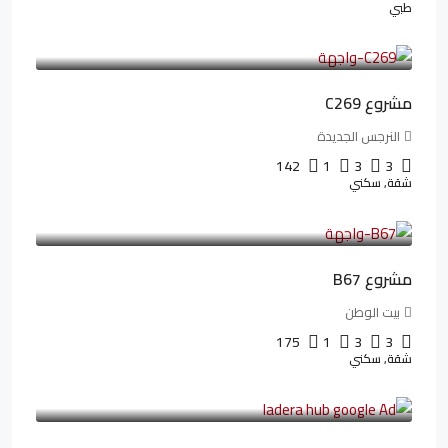
طبي
4,402,000LE
97,822LE
/شهريا
مشروع C269
النرجس الجديدة
142
1
3
3
شقة, سكني
4,550,000LE
69,914LE
/شهريا
مشروع B67
بيت الوطن
175
1
3
3
شقة, سكني
13,912,288LE
173,904LE
/شهريا