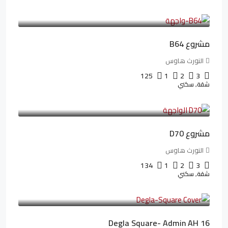
3,125,000LE
26,042LE
/شهريا
مشروع B64
النورث هاوس
125
1
2
3
شقة, سكني
3,510,800LE
32,182LE
/شهريا
مشروع D70
النورث هاوس
134
1
2
3
شقة, سكني
3,010,000LE
41,806LE
/شهريا
Degla Square- Admin AH 16