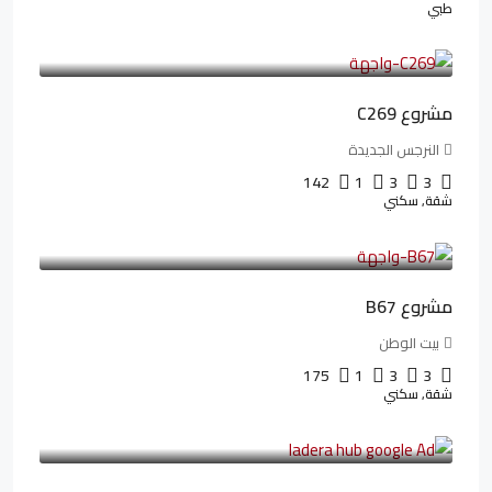
طبي
4,402,000LE
97,822LE
/شهريا
مشروع C269
النرجس الجديدة
142
1
3
3
شقة, سكني
4,550,000LE
69,914LE
/شهريا
مشروع B67
بيت الوطن
175
1
3
3
شقة, سكني
13,912,288LE
173,904LE
/شهريا