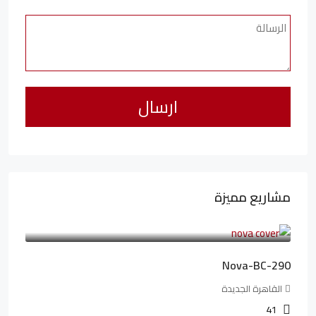
مشاريع مميزة
6,323,076LE
94,846LE
/شهريا
Nova-BC-290
القاهرة الجديدة
41