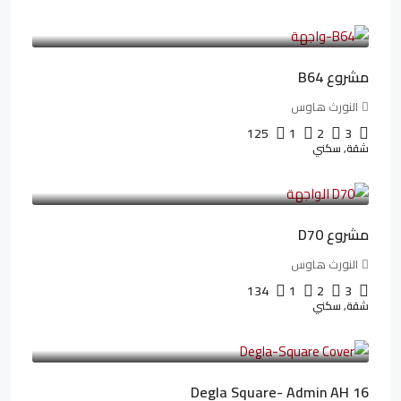
3,125,000LE
26,042LE
/شهريا
مشروع B64
النورث هاوس
125
1
2
3
شقة, سكني
3,510,800LE
32,182LE
/شهريا
مشروع D70
النورث هاوس
134
1
2
3
شقة, سكني
3,010,000LE
41,806LE
/شهريا
Degla Square- Admin AH 16