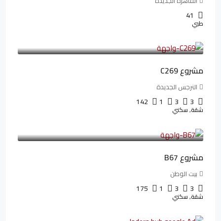
القاهرة الجديدة
41
طبي
4,402,000LE
97,822LE
/شهريا
مشروع C269
النرجس الجديدة
142
1
3
3
شقة, سكني
4,550,000LE
69,914LE
/شهريا
مشروع B67
بيت الوطن
175
1
3
3
شقة, سكني
13,912,288LE
173,904LE
/شهريا