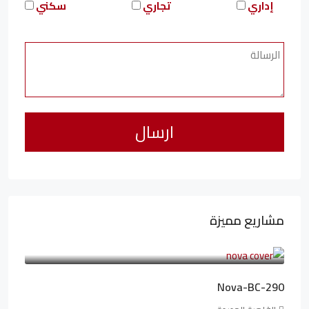
إداري
تجاري
سكني
مشاريع مميزة
6,323,076LE
94,846LE
/شهريا
Nova-BC-290