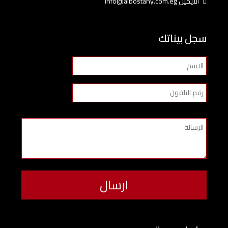
الايميل info@albostany.com.eg
سجل بيناتك