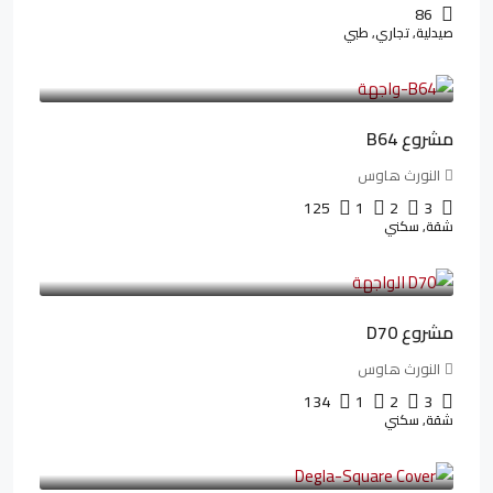
86
صيدلية, تجاري, طبي
3,125,000LE
26,042LE
/شهريا
مشروع B64
النورث هاوس
125
1
2
3
شقة, سكني
3,510,800LE
32,182LE
/شهريا
مشروع D70
النورث هاوس
134
1
2
3
شقة, سكني
3,010,000LE
41,806LE
/شهريا