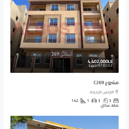
4,402,000LE
97,822LE
/شهريا
مشروع C269
النرجس الجديدة
142
1
3
3
شقة, سكني