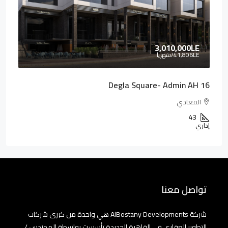
3,010,000LE
41,806LE
/شهريا
Degla Square- Admin AH 16
المعادي
43
إداري
تواصل معنا
شركة AlBostany Developments هي واحدة من كبرى شركات
التطوير العقاري في القاهرة الجديدة تأسست بواسطة المهندس /