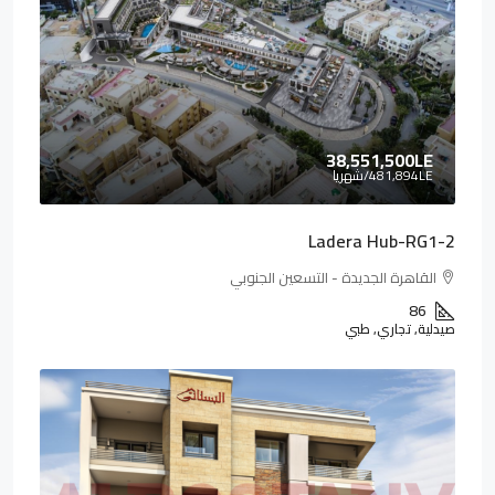
38,551,500LE
481,894LE
/شهريا
Ladera Hub-RG1-2
القاهرة الجديدة - التسعين الجنوبي
86
صيدلية, تجاري, طبي