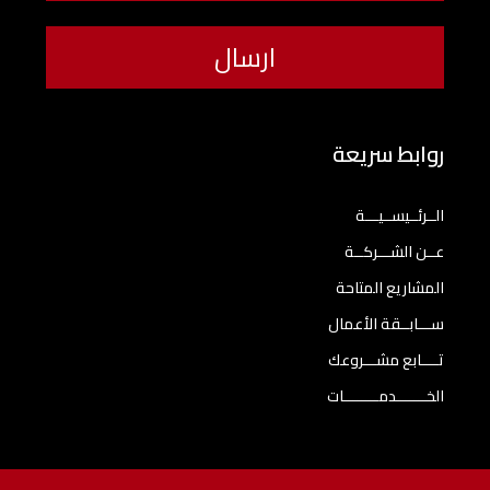
روابط سريعة
الــرئــيســيـــة
عــن الشـــركــة
المشاريع المتاحة
ســـابــقة الأعمال
تــــابع مشـــروعك
الخـــــــدمــــــــات