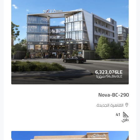
6,323,076LE
94,846LE
/شهريا
Nova-BC-290
القاهرة الجديدة
41
طبي