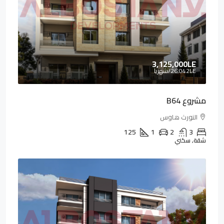
3,125,000LE
26,042LE
/شهريا
مشروع B64
النورث هاوس
125
1
2
3
شقة, سكني