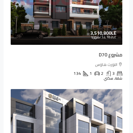
3,510,800LE
32,182LE
/شهريا
مشروع D70
النورث هاوس
134
1
2
3
شقة, سكني