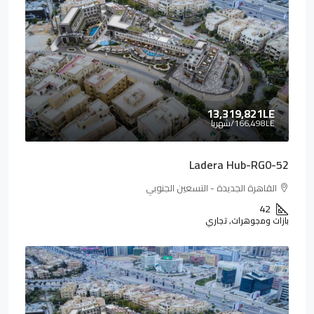
13,319,821LE
166,498LE
/شهريا
Ladera Hub-RG0-52
القاهرة الجديدة - التسعين الجنوبي
42
بازات ومجوهرات, تجاري