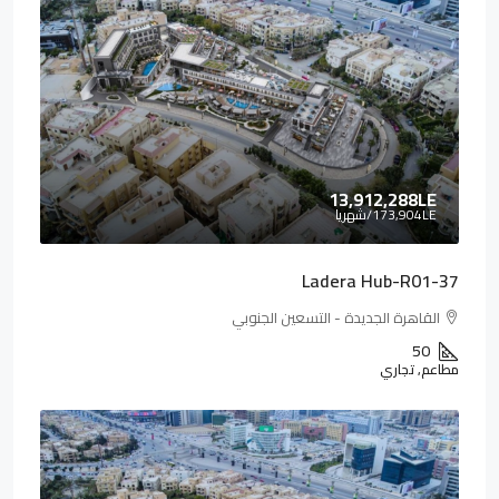
13,912,288LE
173,904LE
/شهريا
Ladera Hub-R01-37
القاهرة الجديدة - التسعين الجنوبي
50
مطاعم, تجاري