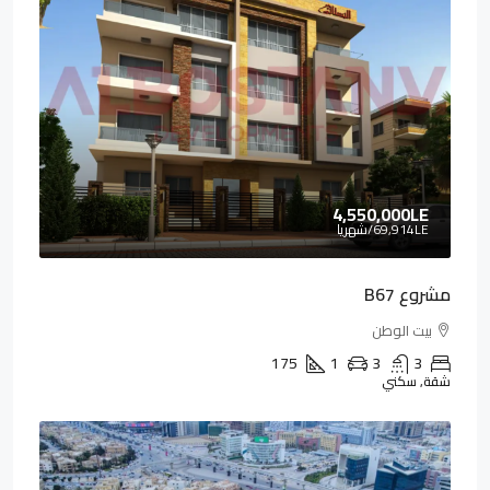
4,550,000LE
69,914LE
/شهريا
مشروع B67
بيت الوطن
175
1
3
3
شقة, سكني