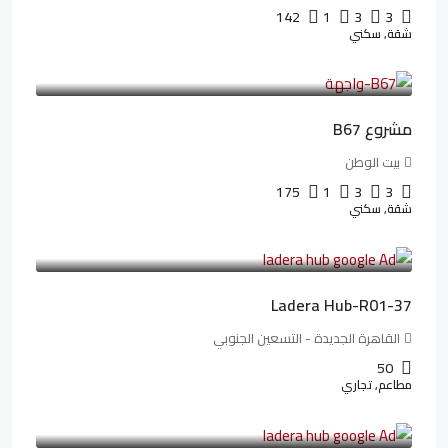
142
1
3
3
شقة, سكني
4,550,000LE
69,914LE
/شهريا
مشروع B67
بيت الوطن
175
1
3
3
شقة, سكني
13,912,288LE
173,904LE
/شهريا
Ladera Hub-R01-37
القاهرة الجديدة - التسعين الجنوبي
50
مطاعم, تجاري
13,319,821LE
166,498LE
/شهريا