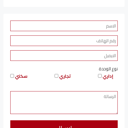
نوع الوحدة
إداري
تجاري
سكني