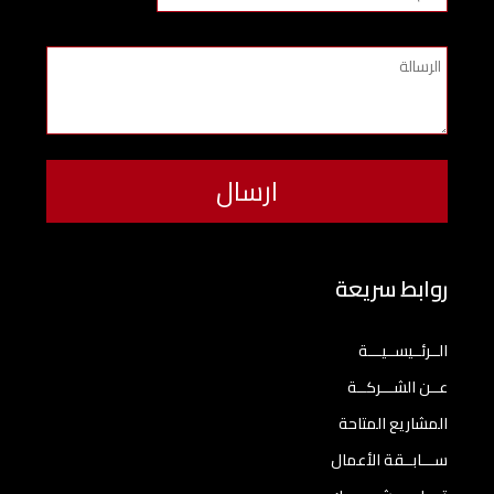
روابط سريعة
الــرئــيســيـــة
عــن الشـــركــة
المشاريع المتاحة
ســـابــقة الأعمال