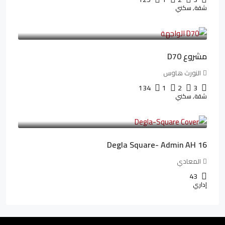
شقة, سكني
3,510,800LE
32,182LE
/شهريا
مشروع D70
النورث هاوس
134
1
2
3
شقة, سكني
3,010,000LE
41,806LE
/شهريا
Degla Square- Admin AH 16
المعادي
43
إداري