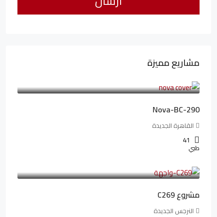
مشاريع مميزة
6,323,076LE
94,846LE
/شهريا
Nova-BC-290
القاهرة الجديدة
41
طبي
4,402,000LE
97,822LE
/شهريا
مشروع C269
النرجس الجديدة