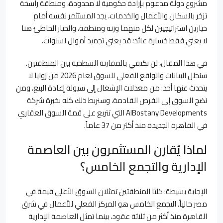
مشروع دولة مدعوم بإرادة حكومية لا محدودة، ومنطقة راسخة
تزخر بالسكان والأعمال والخدمات، يجد المستثمر نفسه أمام
خيارين استراتيجيين لكل منهما وزنه ومنطقه، والخيار الخاطئ هنا
لا يعني فقط خسارة عائد؛ قد يعني تجميد أموال لسنوات.
في هذا المقال، لن نكتفي بالمقارنة السطحية بين المنطقتين.
سنحلل البيانات والواقع الفعلي للسوق لعام 2026 من زوايا لا
يتحدث عنها أحد: من معدلات الإشغال إلى سيولة إعادة البيع، ومن
نضج السوق إلى الفرص القادمة، وسنربط ذلك كله بخبرة شركة
AlBostany Developments التي تتربع على قمة السوق العقاري
في القاهرة الجديدة منذ أكثر من 37 عاماً.
لماذا يُقارن المستثمرون بين العاصمة
الإدارية والتجمع الخامس؟
الإجابة بسيطة: كلتا المنطقتين تمثلان السوق الأعلى قيمة في
مصر حالياً. التجمع الخامس هو المركز الفعلي للأعمال في شرق
القاهرة منذ أكثر من ثلاثة عقود، بينما تمثل العاصمة الإدارية