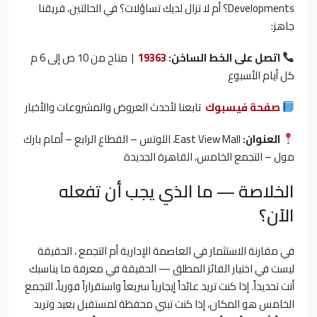
Developments؟ أم لا تزال لديك تساؤلات؟ في الحالتين، فريقنا
جاهز:
اتصل على الخط الساخن:
19363
| متاح من 10 ص إلى 6 م
كل أيام الأسبوع
صفحة فيسبوك
تابعنا لأحدث العروض والمشروعات والأخبار
العنوان:
East View Mall، اللوتس – القطاع الرابع – أمام بارك
مول – التجمع الخامس، القاهرة الجديدة
الخلاصة — ما الذي يجب أن تفعله
الآن؟
في مقارنة الاستثمار في العاصمة الإدارية أم التجمع ، الحقيقة
ليست في اختيار الفائز المطلق — الحقيقة في معرفة ما يناسبك
أنت تحديداً. إذا كنت تريد عائداً إيجارياً سريعاً واستقراراً فورياً، التجمع
الخامس هو المكان، إذا كنت تبني محفظة لمستقبل بعيد وتريد