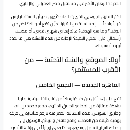
الجديدة الرهان الأكبر على مستقبل مصر العمراني والإداري.
لكن الفارق الجوهري الذي يتجاهله كثيرون هو أن الاستثمار ليس
قراراً واحداً — إنه سلسلة من القرارات: أين تضع أموالك؟ لكم من
الوقت؟ وما هو الهدف؟ عائد إيجاري شهري فوري، أم مكسب
رأسمالي على المدى البعيد؟ الإجابة عن هذه الأسئلة هي ما تحدد
أيهما أنسب لك.
أولاً: الموقع والبنية التحتية — من
الأقرب للمستثمر؟
القاهرة الجديدة — التجمع الخامس
تقع على بُعد أقل من 25 كيلومتراً من قلب القاهرة، وتربطها
بشبكة ممتازة من المحاور: الطريق الدائري، محور محمد بن زايد،
وطريق السويس. هذه الاتصالية الجغرافية تترجم مباشرة إلى حركة
يومية كثيفة من العملاء والموظفين والزبائن، الوصول إلى
وحدتك التجارية سهل وسريع، وهذا يعني إيجاراً أعلى وإشغالاً أسرع.