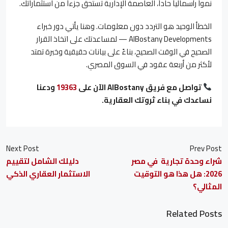
نمواً رأسمالياً حاداً، العاصمة الإدارية تستحق جزءاً من استثماراتك.
الخطأ الوحيد هو التردد دون معلومات. وهنا يأتي دور خبراء
AlBostany Developments — لمساعدتك على اتخاذ القرار
الصحيح في الوقت الصحيح، بناءً على بيانات حقيقية وخبرة تمتد
لأكثر من أربعة عقود في السوق المصري.
تواصل مع فريق AlBostany الآن على
19363
ودعنا
نساعدك في بناء ثروتك العقارية.
Next Post
Prev Post
شراء وحدة تجارية في مصر
دليلك الشامل لتقييم
2026: هل هذا هو التوقيت
الاستثمار العقاري الذكي
المثالي؟
Related Posts