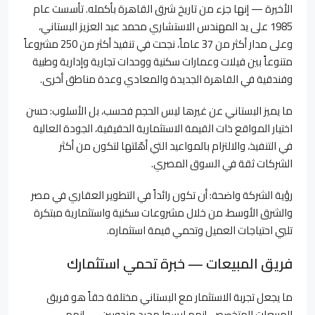
الأخيرة — إنها جزء من تاريخ شرق القاهرة بأكمله. تأسست عام
1985 على يد المهندس الاستشاري محمد عبد العزيز البستاني،
وعلى مدار أكثر من 37 عاماً، نجحت في تنفيذ أكثر من 250 مشروعاً
متنوعاً بين فيلات وعمارات سكنية ووحدات تجارية وإدارية وطبية
وفندقية في القاهرة الجديدة والمعادي وعدة مناطق أخرى.
ما يميز البستاني عن غيرها ليس الحجم فحسب، بل الأسلوب: حسن
اختيار المواقع ذات القيمة الاستثمارية الحقيقية، الجودة العالية
في التنفيذ، والالتزام بالمواعيد التي أهّلتها لتكون من أكثر
الشركات ثقة في السوق المصري.
رؤية الشركة واضحة: أن تكون رائداً في التطوير العقاري في مصر
والشرق الأوسط، من خلال مشروعات سكنية واستثمارية مبتكرة
تلبي احتياجات العميل وتحمي قيمة استثماره.
فريق المبيعات — خبرة تحمي استثمارك
ما يجعل تجربة الاستثمار مع البستاني مختلفة حقاً هو فريق
المبيعات المتخصص، إنهم ليسوا مجرد مندوبين — إنهم