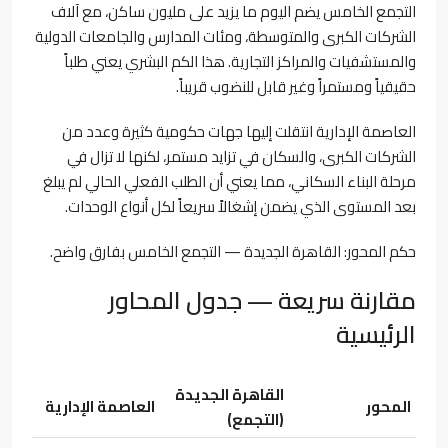
التجمع الخامس يضم اليوم ما يزيد على مليون ساكن، مع آلاف
الشركات الكبرى والمتوسطة، ومئات المدارس والجامعات الدولية
والمستشفيات والمراكز التجارية. هذا الكم البشري يعني طلباً
حقيقياً ومستمراً وغير قابل للنضوب قريباً.
العاصمة الإدارية انتقلت إليها جهات حكومية كثيرة وعدد من
الشركات الكبرى، والسكان في تزايد مستمر، لكنها لا تزال في
مرحلة البناء السكاني، مما يعني أن الطلب الفعلي الحالي لم يبلغ
بعد المستوى الذي يضمن إشغالاً سريعاً لكل أنواع الوحدات.
حكم المحور: القاهرة الجديدة — التجمع الخامس بفارق واضح.
مقارنة سريعة — جدول المحاور
الرئيسية
القاهرة الجديدة
المحور
العاصمة الإدارية
(التجمع)