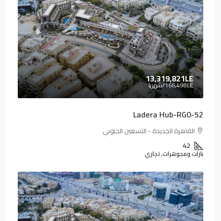
13,319,821LE
166,498LE
/شهريا
Ladera Hub-RG0-52
القاهرة الجديدة - التسعين الجنوبي
42
بازات ومجوهرات, تجاري