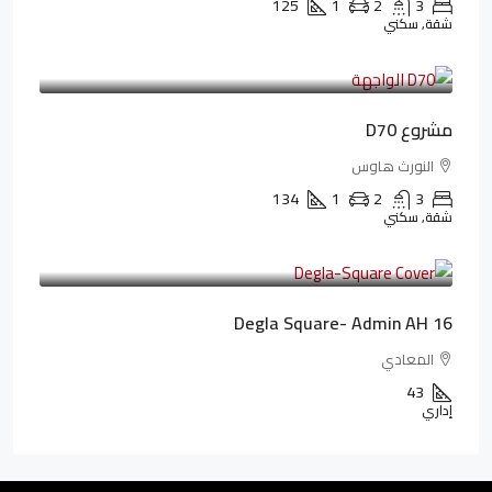
125
1
2
3
شقة, سكني
3,510,800LE
32,182LE
/شهريا
مشروع D70
النورث هاوس
134
1
2
3
شقة, سكني
3,010,000LE
41,806LE
/شهريا
Degla Square- Admin AH 16
المعادي
43
إداري