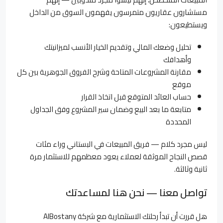
مستشارون عقاريون متمرسون يفهمون السوق من الداخل
ويستطيعون:
تحليل وضعك المالي وتقديم الخيار الأنسب لميزانيتك
وأهدافك
مقارنة المشروعات المتاحة وشرح الفروق الجوهرية بين كل
موقع
حساب العائد المتوقع قبل اتخاذ القرار
متابعة ما بعد البيع وضمان سير المشروع وفق الجداول
المحددة
ليس مجرد كلام — فريق المبيعات في البستاني وراء مئات
قصص النجاح الموثقة لعملاء يعود معظمهم للاستثمار مرة
ثانية وثالثة.
تواصل معنا — نحن هنا لمساعدتك
هل قررت أن تبدأ رحلتك الاستثمارية مع شركة AlBostany