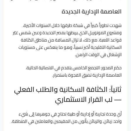
العاصمة الإدارية الجديدة
شهدت تطوراً كبيراً في شبكة طرقها خلال السنوات الأخيرة،
ومشروع المونوريل الذي يربطها بمصر الجديدة وعين شمس غيّر
قواعد اللعبة. مع ذلك، لا تزال المسافة من مناطق الكثافة
السكانية التقليدية أكبر نسبياً، وهو ما ينعكس على مستويات
الإشغال في الوقت الراهن.
حكم المحور: التجمع الخامس يتقدم في الاتصالية الحالية،
العاصمة الإدارية تضيق الفجوة باستمرار.
ثانياً: الكثافة السكانية والطلب الفعلي
— لب القرار الاستثماري
أي وحدة تجارية أو إدارية أو طبية تحتاج في جوهرها إلى شيء
واحد: زبائن. والزبائن يأتون من المقيمين والعاملين في المنطقة.