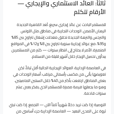
ثالثاً: العائد الاستثماري والإيجاري —
الأرقام تتكلم
للمستثمر الباحث عن عائد إيجاري سريع، تُعد القاهرة الجديدة
الرهان الأضمن. الوحدات التجارية في مناطق مثل اللوتس
والنرجس والنزهة الجديدة تحقق معدلات إشغال تتراوح بين 85%
و95%، مع عوائد إيجارية سنوية تتراوح بين 8% و12% في المواقع
المتميزة، الأمر لا يحتاج إلى انتظار سنوات — كثير من المستثمرين
يبدأون تحصيل الإيجار خلال أشهر قليلة من الاستلام.
في العاصمة الإدارية، العوائد الإيجارية الحالية أقل ثباتاً، لكن
تعويضها يأتي من مكسب رأسمالي مرتقب: أسعار الوحدات في
بعض المناطق ارتفعت بأكثر من 40% خلال السنتين الماضيتين،
وهو ما يجعلها فرصة مميزة للمستثمر الذي يفكر بعين عشر
سنوات قادمة.
التوصية: إذا كنت تريد دخلاً شهرياً ثابتاً الآن — التجمع. إذا كنت تبني
ثروة على المدى البعيد — العاصمة الإدارية جزء أساسي من