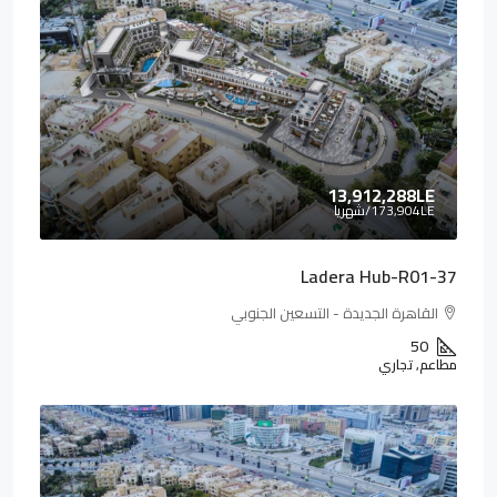
13,912,288LE
173,904LE
/شهريا
Ladera Hub-R01-37
القاهرة الجديدة - التسعين الجنوبي
50
مطاعم, تجاري