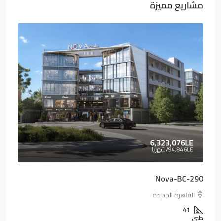
مشاريع مميزة
6,323,076LE
94,846LE
/شهريا
Nova-BC-290
القاهرة الجديدة
41
طبي