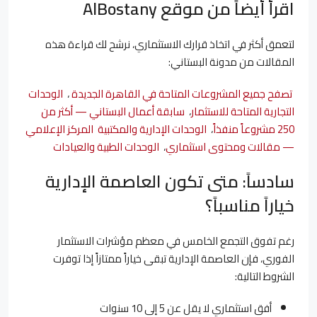
اقرأ أيضاً من موقع AlBostany
لتعمق أكثر في اتخاذ قرارك الاستثماري، نرشح لك قراءة هذه
المقالات من مدونة البستاني:
تصفح جميع المشروعات المتاحة في القاهرة الجديدة
،
الوحدات
التجارية المتاحة للاستثمار
،
سابقة أعمال البستاني — أكثر من
250 مشروعاً منفذاً
،
الوحدات الإدارية والمكتبية
المركز الإعلامي
— مقالات ومحتوى استثماري
،
الوحدات الطبية والعيادات
سادساً: متى تكون العاصمة الإدارية
خياراً مناسباً؟
رغم تفوق التجمع الخامس في معظم مؤشرات الاستثمار
الفوري، فإن العاصمة الإدارية تبقى خياراً ممتازاً إذا توفرت
الشروط التالية:
أفق استثماري لا يقل عن 5 إلى 10 سنوات