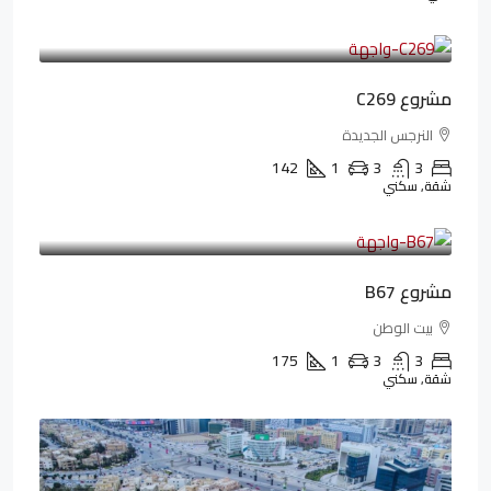
4,402,000LE
97,822LE
/شهريا
مشروع C269
النرجس الجديدة
142
1
3
3
شقة, سكني
4,550,000LE
69,914LE
/شهريا
مشروع B67
بيت الوطن
175
1
3
3
شقة, سكني