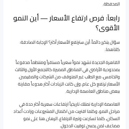
المحفظة.
رابعاً: فرص ارتفاع الأسعار — أين النمو
الأقوى؟
سؤال يتكرر دائماً: أين سترتفع الأسعار أكثر؟ الإجابة الصادقة:
كلتاهما.
القاهرة الجديدة تشهد نمواً سعرياً مستقراً ومنتظماً مدفوعاً
بمحدودية الأراضي في المناطق المميزة كالتجمع الأول والثالث
والخامس، مع الطلب غير المتوقف من الشركات والمقيمين.
الأسعار ترتفع كل عام، وإن كانت الزيادات أكثر هدوءاً مقارنة
ببعض مناطق العاصمة الإدارية.
العاصمة الإدارية تمتلك تاريخياً ارتفاعات سعرية أكثر حدة في
مراحل النمو، وكلما اقتربت من اكتمال المشروعات وزادت أعداد
السكان، كلما تسارعت وتيرة الارتفاع، الرهان هنا على نمو
مضاعف لمن يحسن توقيت الدخول.