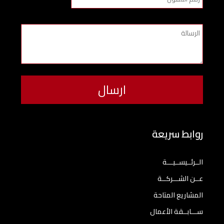
روابط سريعة
الــرئــيســيـــة
عــن الشـــركــة
المشاريع المتاحة
ســـابــقة الأعمال