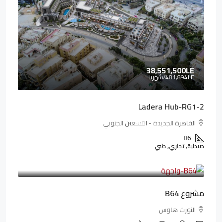
38,551,500LE
481,894LE
/شهريا
Ladera Hub-RG1-2
القاهرة الجديدة - التسعين الجنوبي
86
صيدلية, تجاري, طبي
3,125,000LE
26,042LE
/شهريا
مشروع B64
النورث هاوس