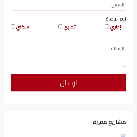
نوع الوحدة
إداري
تجاري
سكني
مشاريع مميزة
6,323,076LE
94,846LE
/شهريا