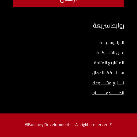
روابط سريعة
الــرئــيســيـــة
عــن الشـــركــة
المشاريع المتاحة
ســـابــقة الأعمال
تــــابع مشـــروعك
الخـــــــدمــــــــات
© AlBostany Developments - All rights reserved