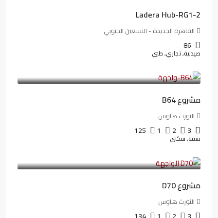
Ladera Hub-RG1-2
القاهرة الجديدة - التسعين الجنوبي
86
صيدلية, تجاري, طبي
3,125,000LE
26,042LE
/شهريا
مشروع B64
النورث هاوس
125
1
2
3
شقة, سكني
3,510,800LE
32,182LE
/شهريا
مشروع D70
النورث هاوس
134
1
2
3