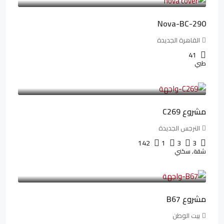
Nova-BC-290
القاهرة الجديدة
41
طبي
4,402,000LE
97,822LE
/شهريا
مشروع C269
النرجس الجديدة
142
1
3
3
شقة, سكني
4,550,000LE
69,914LE
/شهريا
مشروع B67
بيت الوطن