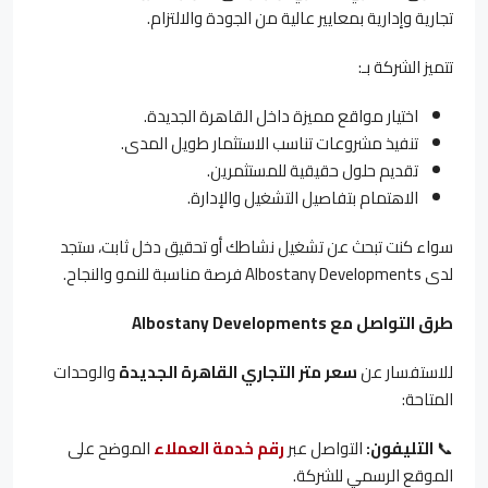
تجارية وإدارية بمعايير عالية من الجودة والالتزام.
تتميز الشركة بـ:
اختيار مواقع مميزة داخل القاهرة الجديدة.
تنفيذ مشروعات تناسب الاستثمار طويل المدى.
تقديم حلول حقيقية للمستثمرين.
الاهتمام بتفاصيل التشغيل والإدارة.
سواء كنت تبحث عن تشغيل نشاطك أو تحقيق دخل ثابت، ستجد
لدى Albostany Developments فرصة مناسبة للنمو والنجاح.
طرق التواصل مع
Albostany Developments
للاستفسار عن
سعر متر التجاري القاهرة الجديدة
والوحدات
المتاحة:
📞
التليفون
:
التواصل عبر
رقم خدمة العملاء
الموضح على
الموقع الرسمي للشركة.