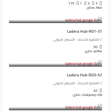
175
1
3
3
شقة, سكني
13,912,288LE
173,904LE
/شهريا
Ladera Hub-R01-37
القاهرة الجديدة - التسعين الجنوبي
50
مطاعم, تجاري
13,319,821LE
166,498LE
/شهريا
Ladera Hub-RG0-52
القاهرة الجديدة - التسعين الجنوبي
42
بازات ومجوهرات, تجاري
38,551,500LE
481,894LE
/شهريا