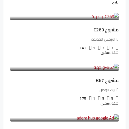
طبي
4,402,000LE
97,822LE
/شهريا
مشروع C269
النرجس الجديدة
142
1
3
3
شقة, سكني
4,550,000LE
69,914LE
/شهريا
مشروع B67
بيت الوطن
175
1
3
3
شقة, سكني
13,912,288LE
173,904LE
/شهريا