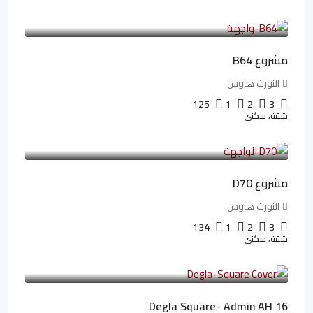
3,125,000LE
26,042LE
/شهريا
مشروع B64
النورث هاوس
125
1
2
3
شقة, سكني
3,510,800LE
32,182LE
/شهريا
مشروع D70
النورث هاوس
134
1
2
3
شقة, سكني
3,010,000LE
41,806LE
/شهريا
Degla Square- Admin AH 16