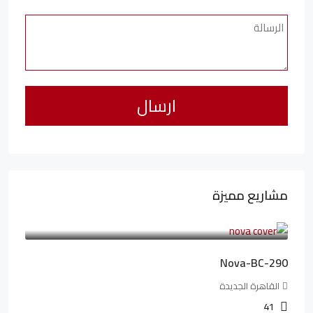
مشاريع مميزة
6,323,076LE
94,846LE
/شهريا
Nova-BC-290
القاهرة الجديدة
41