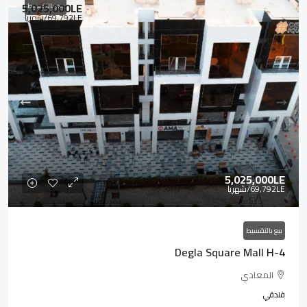
5,025,000LE
بيع بالتقسيط
69,792LE
/شهريا
5,025,000LE
69,792LE
/شهريا
بيع بالتقسيط
Degla Square Mall H-4
المعادي
فندقي