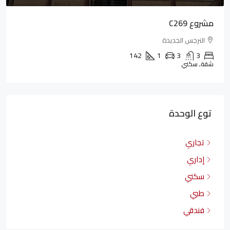
مشروع C269
النرجس الجديدة
142
1
3
3
شقة, سكني
توع الوحدة
تجاري
إداري
سكني
طبي
فندقي