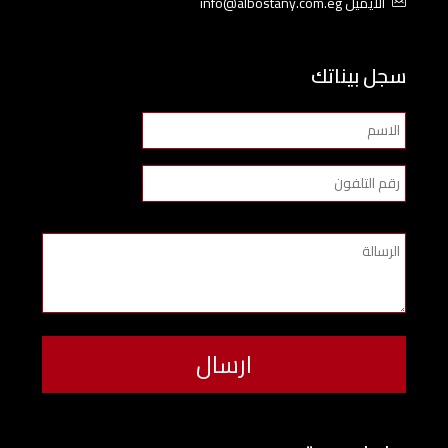
الايميل info@albostany.com.eg
سجل بيناتك