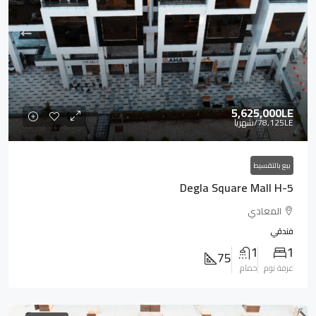
5,625,000LE
78,125LE
/شهريا
بيع بالتقسيط
Degla Square Mall H-5
المعادي
فندقي
1
1
75
غرفة نوم
حمام