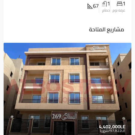
1
1
67
غرفة نوم
حمام
مشاريع المتاحة
4,402,000LE
97,822LE
/شهريا