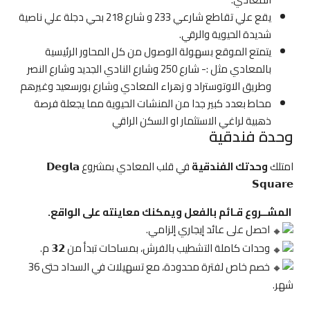
يقع علي تقاطع شارعي 233 و شارع 218 بحي دجلة علي ناصية
شديدة الحيوية والرقي.
يتمتع الموقع بسهولة الوصول من كل المحاور الرئيسية
بالمعادي مثل :-
شارع 250
وشارع النادي الجديد وشارع النصر
وطريق الاوتوستراد و زهراء المعادي وشارع بورسعيد وغيرهم
محاط بعدد كبير جدا من المنشات الحيوية مما يجعلة فرصة
ذهبية لراغي الاستثمار او السكن الراقي
وحدة فندقية
امتلك
وحدتك الفندقية
في قلب المعادي بمشروع 𝗗𝗲𝗴𝗹𝗮
𝗦𝗾𝘂𝗮𝗿𝗲
المشــروع قـائم بالفعل ويمكنك معاينته على الواقع.
احصل على عائد إيجاري إلزامي.
وحدات كاملة التشطيب بالفرش، بمساحات تبدأ من 𝟯𝟮 م.
خصم خاص لفترة محدودة، مع تسهيلات في السداد حتى 36
شهر.