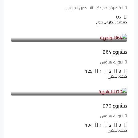
القاهرة الجديدة - التسعين الجنوبي
86
صيدلية, تجاري, طبي
3,125,000LE
26,042LE
/شهريا
مشروع B64
النورث هاوس
125
1
2
3
شقة, سكني
3,510,800LE
32,182LE
/شهريا
مشروع D70
النورث هاوس
134
1
2
3
شقة, سكني
3,010,000LE