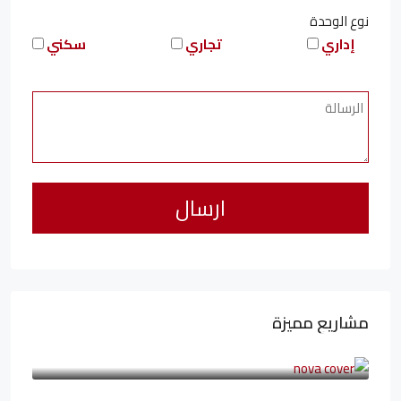
نوع الوحدة
إداري
تجاري
سكني
مشاريع مميزة
6,323,076LE
94,846LE
/شهريا