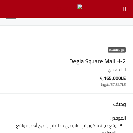
8
بيع بالتقسيط
Degla Square Mall H-2
المعادي
4,165,000LE
57,847LE
/شهريا
وصف
الموقع :
يقع دجلة سكوير في قلب حي دجلة في إحدي أهم مواقع
المعادي.