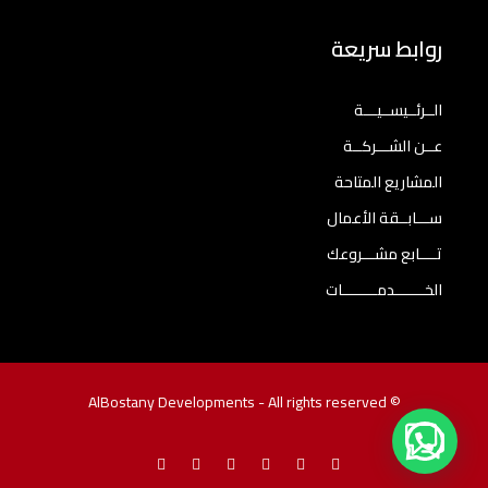
روابط سريعة
الــرئــيســيـــة
عــن الشـــركــة
المشاريع المتاحة
ســـابــقة الأعمال
تــــابع مشـــروعك
الخـــــــدمــــــــات
© AlBostany Developments - All rights reserved