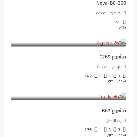
Nova-BC-290
القاهرة الجديدة
41
طبي
4,402,000LE
97,822LE
/شهريا
مشروع C269
النرجس الجديدة
142
1
3
3
شقة, سكني
4,550,000LE
69,914LE
/شهريا
مشروع B67
بيت الوطن
175
1
3
3
شقة, سكني