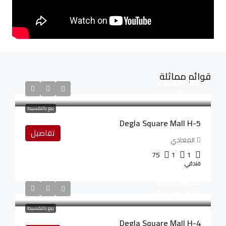
قوائم مماثلة
5,625,000LE
78,125LE
/شهريا
بيع بالتقسيط
Degla Square Mall H-5
تفاصيل
المعادي
75
1
1
فندقي
5,025,000LE
69,792LE
/شهريا
بيع بالتقسيط
Degla Square Mall H-4