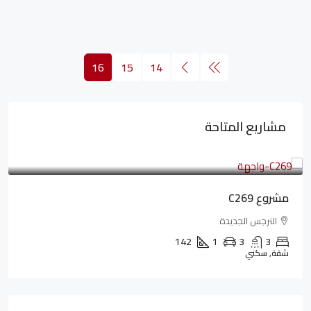
16
15
14
مشاريع المتاحة
4,402,000LE
97,822LE
/شهريا
مشروع C269
النرجس الجديدة
142
1
3
3
شقة, سكني