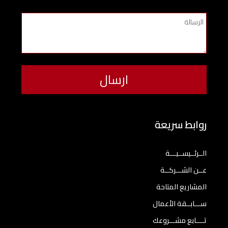
روابط سريعة
الــرئــيســيـــة
عــن الشـــركــة
المشاريع المتاحة
ســـابــقة الأعمال
تــــابع مشـــروعك