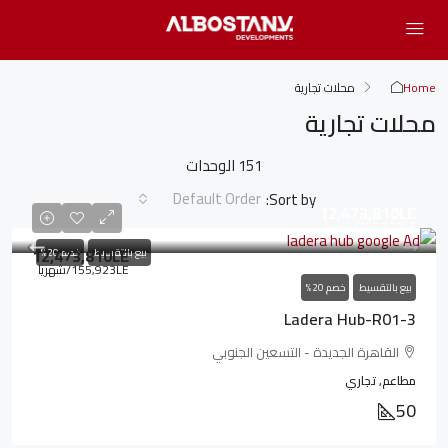
Home
محلات تجارية
محلات تجارية
151 الوحدات
Default Order
Sort by:
12,473,810LE
155,923LE
/شهريا
12,473,810LE
بيع بالتقسيط
خصم 20%
155,923LE
/شهريا
بيع بالتقسيط
خصم 20%
Ladera Hub-R01-3
القاهرة الجديدة - التسعين الجنوبي
مطاعم, تجاري
50