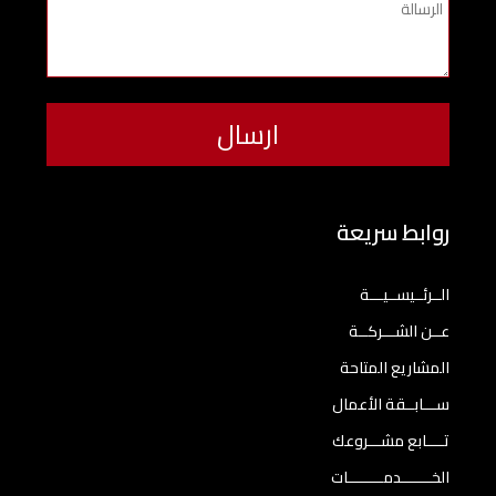
روابط سريعة
الــرئــيســيـــة
عــن الشـــركــة
المشاريع المتاحة
ســـابــقة الأعمال
تــــابع مشـــروعك
الخـــــــدمــــــــات