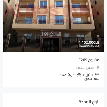
4,402,000LE
97,822LE
/شهريا
مشروع C269
النرجس الجديدة
142
1
3
3
شقة, سكني
توع الوحدة