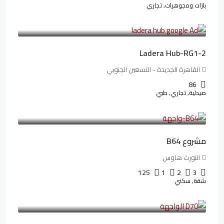
بازات ومجوهرات, تجاري
38,551,500LE
481,894LE
/شهريا
Ladera Hub-RG1-2
القاهرة الجديدة - التسعين الجنوبي
86
صيدلية, تجاري, طبي
3,125,000LE
26,042LE
/شهريا
مشروع B64
النورث هاوس
125
1
2
3
شقة, سكني
3,510,800LE
32,182LE
/شهريا