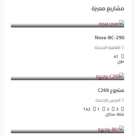
مشاريع مميزة
6,323,076LE
94,846LE
/شهريا
Nova-BC-290
القاهرة الجديدة
41
طبي
4,402,000LE
97,822LE
/شهريا
مشروع C269
النرجس الجديدة
142
1
3
3
شقة, سكني
4,550,000LE
69,914LE
/شهريا