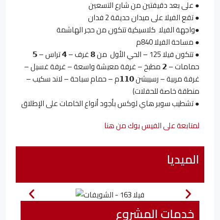
● على بعد دقيفتين من شارع التسعين
● تقع الفيلا على ميدان حديقة 2 فدان
●واجهة الفيلا كلاسيكية تتكون من حجر الهاشمة
● مساحة الفيلا 840م
● تتكون فيلا 125 – الحي الأول من 𝟴 غرف – 𝟰 تراس – 𝟱
حمامات – 𝟮 مطبخ – غرفة معيشة واسعة – غرفة غسيل –
غرفة مربية – رسيبشن 𝟭𝟭𝟬م – حمام سباحة – لاند سكيب –
منطقة خاصة للحفلات)
● تشطيب سوبر هاي لوكس بأجود أنواع الخامات على الإطلاق
لمتابعة على الفيس بوك من هنا
الميديا
خدمات المشروع