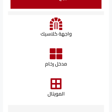
واجهة كلاسيك
مدخل رخام
المويتال