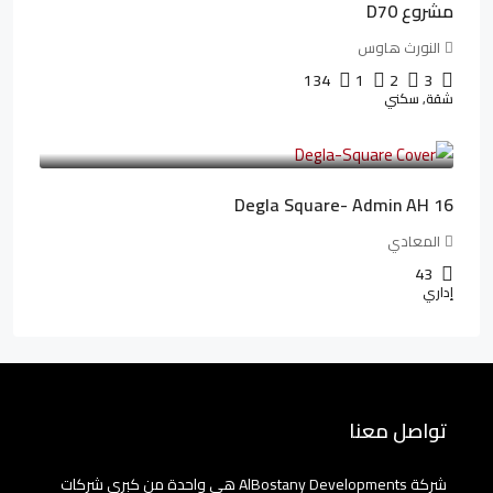
مشروع D70
النورث هاوس
134
1
2
3
شقة, سكني
3,010,000LE
41,806LE
/شهريا
Degla Square- Admin AH 16
المعادي
43
إداري
تواصل معنا
شركة AlBostany Developments هي واحدة من كبرى شركات