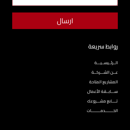
روابط سريعة
الــرئــيســيـــة
عــن الشـــركــة
المشاريع المتاحة
ســـابــقة الأعمال
تــــابع مشـــروعك
الخـــــــدمــــــــات