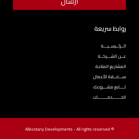
روابط سريعة
الــرئــيســيـــة
عــن الشـــركــة
المشاريع المتاحة
ســـابــقة الأعمال
تــــابع مشـــروعك
الخـــــــدمــــــــات
© AlBostany Developments - All rights reserved