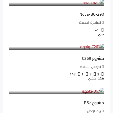
Nova-BC-290
القاهرة الجديدة
41
طبي
4,402,000LE
97,822LE
/شهريا
مشروع C269
النرجس الجديدة
142
1
3
3
شقة, سكني
4,550,000LE
69,914LE
/شهريا
مشروع B67
بيت الوطن