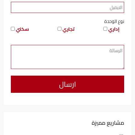
نوع الوحدة
إداري
تجاري
سكني
مشاريع مميزة
6,323,076LE
94,846LE
/شهريا