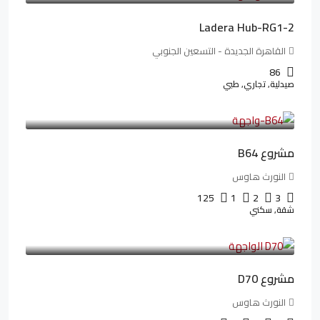
Ladera Hub-RG1-2
القاهرة الجديدة - التسعين الجنوبي
86
صيدلية, تجاري, طبي
3,125,000LE
26,042LE
/شهريا
مشروع B64
النورث هاوس
125
1
2
3
شقة, سكني
3,510,800LE
32,182LE
/شهريا
مشروع D70
النورث هاوس