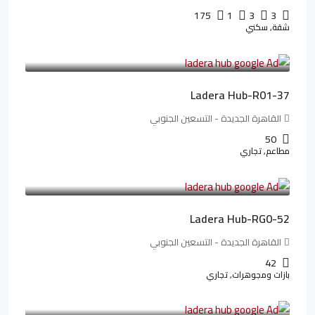
175
1
3
3
شقة, سكني
13,912,288LE
173,904LE
/شهريا
Ladera Hub-R01-37
القاهرة الجديدة - التسعين الجنوبي
50
مطاعم, تجاري
13,319,821LE
166,498LE
/شهريا
Ladera Hub-RG0-52
القاهرة الجديدة - التسعين الجنوبي
42
بازات ومجوهرات, تجاري
38,551,500LE
481,894LE
/شهريا