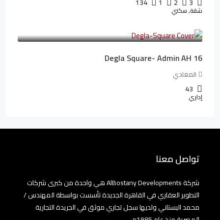
134
1
2
3
شقة, سكني
3,010,000LE
41,806LE
/شهريا
Degla Square- Admin AH 16
المعادي
43
إداري
تواصل معنا
شركة AlBostany Developments هي واحدة من كبرى شركات
التطوير العقاري في القاهرة الجديدة تأسست بواسطة المهندس /
محمد البستاني ولديها سجل تجاري موثق في الجريدة التجارية
المصرية منذ عام 1985م