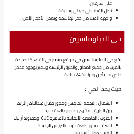
على شارعين.
تطل الفيلا على ميدان وحديقة
واجهة الفيلا من حجر الهاشمة وبعض الأحجار الأخرى.
حي الدبلوماسيين
يقع حي الدبلوماسيين في موقع متميز في القاهرة الجديدة
بالقرب من جميع المحاور والطرق الرئيسية ويتميز بوجود مدخل
خاص به و أمن وحراسة 24 ساعة
حيث يحد الحي :
الشمال : التجمع الخامس ومحور جمال عبدالناصر الرابط
بين الطريق الدائري ومحور طلعت حرب
الجنوب : الجامعة الألمانية بالقاهرة GUC وكمبوند أرابيلا
الشرق : محور طلعت حرب والنرجس الجديدة
الغرب : مول أرابيلا بلازا