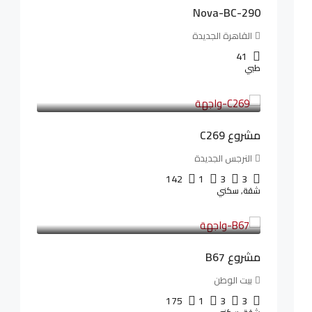
Nova-BC-290
القاهرة الجديدة
41
طبي
4,402,000LE
97,822LE
/شهريا
مشروع C269
النرجس الجديدة
142
1
3
3
شقة, سكني
4,550,000LE
69,914LE
/شهريا
مشروع B67
بيت الوطن
175
1
3
3