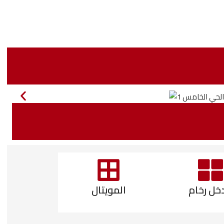
خل رخام
المويتال