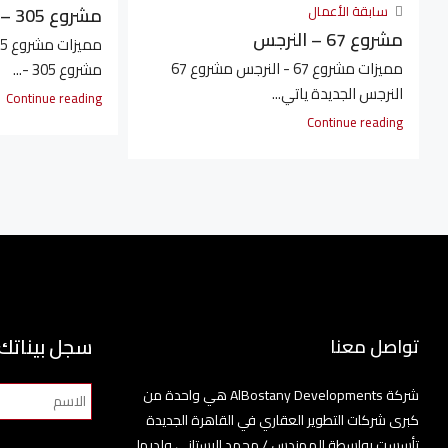
سابقة الأعمال
مشروع 305 – الدبلوماسيين
مشروع 67 – النرجس
مميزات مشروع 67 - النرجس مشروع 67
مشروع 305 -...
النرجس الجديدة ياتي...
Continue reading
Continue reading
سجل بيناتك
تواصل معنا
شركة AlBostany Developments هي واحدة من
كبرى شركات التطوير العقاري في القاهرة الجديدة
تأسست بواسطة المهندس / محمد البستاني ولديها