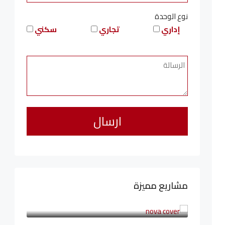
نوع الوحدة
إداري
تجاري
سكني
مشاريع مميزة
6,323,076LE
94,846LE
/شهريا