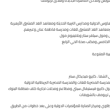
لسويس ومدخل القاهرة الجديدة وفندق تريومف
اوس الدولية ومدارس التربية الحديثة ومعاهد الغد المشرق الأزهرية
هرة ومعاهد الغد المشرق للغات ومدرسة فاطمة عنان وغيرهم.
 ومول سيلفر ستار وبلاتينيوم مول
 الخامس ومكتب صحة الحي الرابع
ية المتنوعة
شفا ، كايرو ميديكال سنتر
 ومول كايرو فيستيفال سيتي ومطاعم ومحلات تجارية خلف منطقة البنوك
دق تريومف بالشويفات
اوي ومركز المنارة للمؤتمرات الدولية وعلى بعد خطوات من الطريق