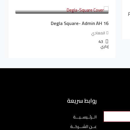
3,010,000LE
41,806LE
/شهريا
م
Degla Square- Admin AH 16
المعادي
43
إداري
روابط سريعة
الــرئــيســيـــة
عــن الشـــركــة