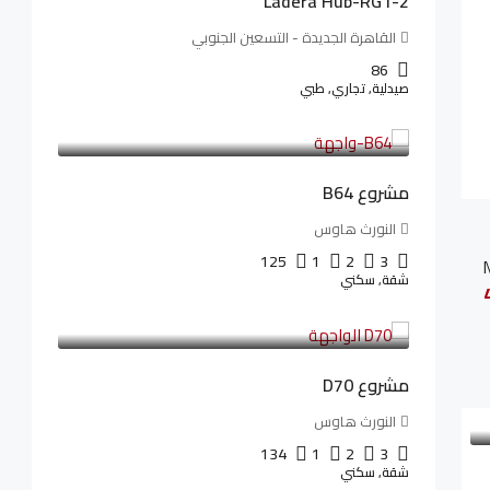
Ladera Hub-RG1-2
القاهرة الجديدة - التسعين الجنوبي
86
صيدلية, تجاري, طبي
3,125,000LE
26,042LE
/شهريا
مشروع B64
النورث هاوس
125
1
2
3
شقة, سكني
3,510,800LE
32,182LE
/شهريا
مشروع D70
النورث هاوس
134
1
2
3
شقة, سكني