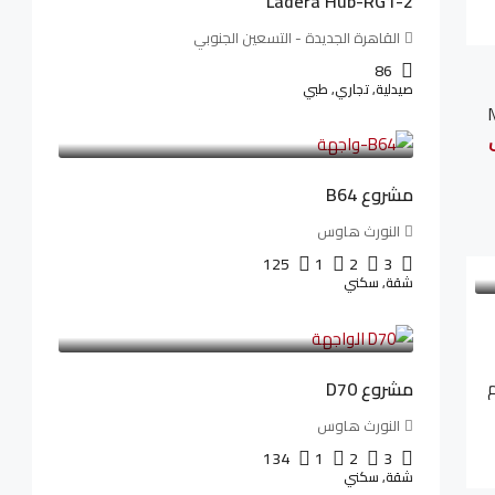
Ladera Hub-RG1-2
القاهرة الجديدة - التسعين الجنوبي
86
صيدلية, تجاري, طبي
3,125,000LE
26,042LE
/شهريا
مشروع B64
النورث هاوس
125
1
2
3
شقة, سكني
3,510,800LE
32,182LE
/شهريا
مشروع D70
م
النورث هاوس
134
1
2
3
شقة, سكني