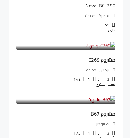
Nova-BC-290
القاهرة الجديدة
41
طبي
4,402,000LE
97,822LE
/شهريا
مشروع C269
النرجس الجديدة
142
1
3
3
شقة, سكني
4,550,000LE
69,914LE
/شهريا
مشروع B67
بيت الوطن
175
1
3
3