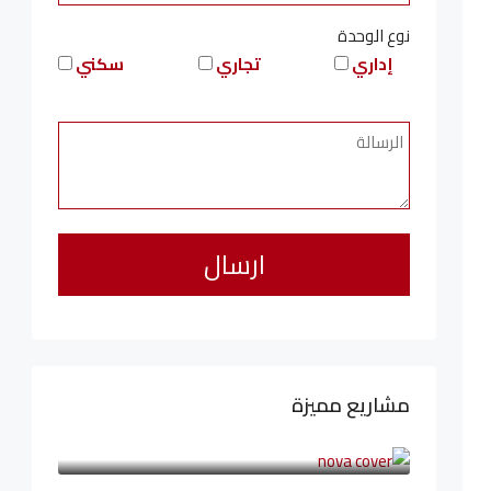
نوع الوحدة
إداري
تجاري
سكني
مشاريع مميزة
6,323,076LE
94,846LE
/شهريا