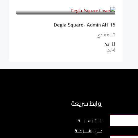
3,010,000LE
41,806LE
/شهريا
Degla Square- Admin AH 16
المعادي
43
إداري
روابط سريعة
الــرئــيســيـــة
عــن الشـــركــة