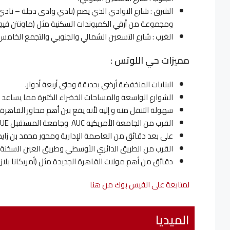
الشرق : شارع النوادي الذي يضم (نادي وادى دجلة – نادي 
ومجموعة من أرقي الكمبوندات السكنية مثل (ماونتن فيو – 
الغرب : شارع التسعين الشمالي والجنوبي والتجمع الخامس
مميزات حي اللوتس :
البنايات المنخفضة أرضي بحديقة وحتى أربعة أدوار.
الشوارع الواسعة والمساحات الخضراء الكثيرة مما يساعد ع
سهولة التنقل منه و إليه لأنه يقع بين أهم محاور القاهرة
القرب من الجامعة الأمريكية AUC وجامعة المستقبل FUE.
على بعد دقائق من العاصمة الإدارية ومحور محمد بن زايد
القرب من الطريق الدائري الأوسطي وطريق العين السخنة.
دقائق من أهم مولات القاهرة الجديدة مثل (أمريكانا بلازا – بوينت 90 – بورتو كايرو مول –
لمتابعة على الفيس بوك من هنا
الميديا