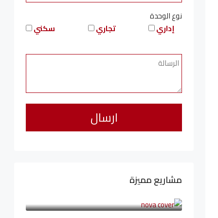
نوع الوحدة
إداري
تجاري
سكني
مشاريع مميزة
6,323,076LE
94,846LE
/شهريا