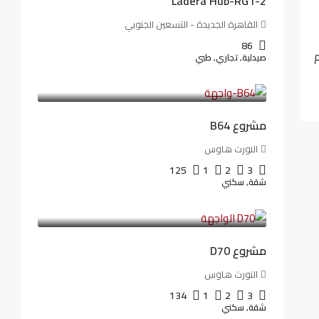
Ladera Hub-RG1-2
القاهرة الجديدة - التسعين الجنوبي
86
م
صيدلية, تجاري, طبي
3,125,000LE
26,042LE
/شهريا
مشروع B64
النورث هاوس
125
1
2
3
شقة, سكني
3,510,800LE
32,182LE
/شهريا
مشروع D70
النورث هاوس
134
1
2
3
شقة, سكني