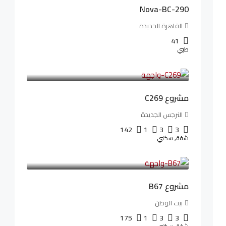
Nova-BC-290
القاهرة الجديدة
41
طبي
4,402,000LE
97,822LE
/شهريا
مشروع C269
النرجس الجديدة
142
1
3
3
شقة, سكني
4,550,000LE
69,914LE
/شهريا
مشروع B67
بيت الوطن
175
1
3
3