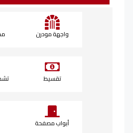
واجهة مودرن
مد
تقسيط
تشط
أبواب مصفحة