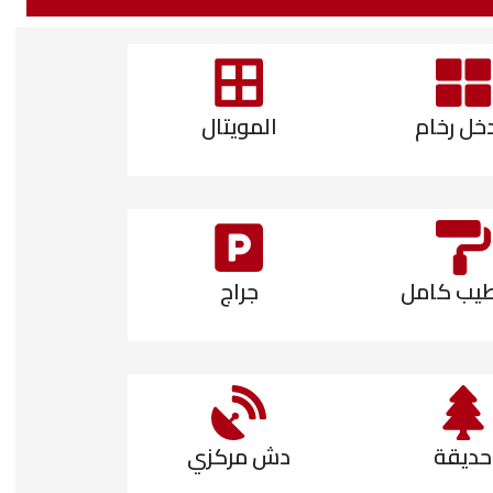
خل رخام
المويتال
يب كامل
جراج
حديقة
دش مركزي