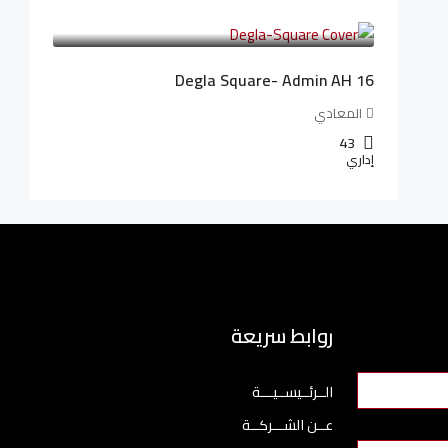
3,010,000LE
41,806LE
/شهريا
Degla Square- Admin AH 16
المعادي
43
إداري
روابط سريعة
الــرئــيســيـــة
عــن الشـــركــة