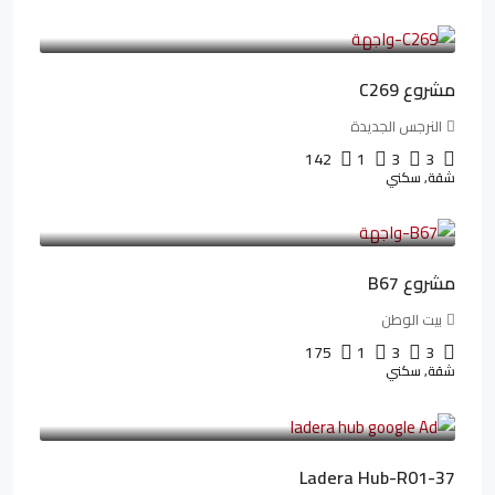
4,402,000LE
97,822LE
/شهريا
مشروع C269
النرجس الجديدة
142
1
3
3
شقة, سكني
4,550,000LE
69,914LE
/شهريا
مشروع B67
بيت الوطن
175
1
3
3
شقة, سكني
13,912,288LE
173,904LE
/شهريا
Ladera Hub-R01-37