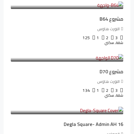
26,042LE
/شهريا
مشروع B64
النورث هاوس
125
1
2
3
شقة, سكني
3,510,800LE
32,182LE
/شهريا
مشروع D70
النورث هاوس
134
1
2
3
شقة, سكني
3,010,000LE
41,806LE
/شهريا
Degla Square- Admin AH 16
المعادي