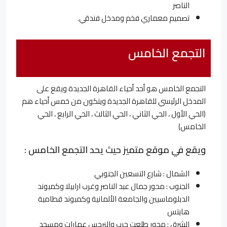
الناصر
تصميم معماري فخم ومدخل فندقي.
التجمع الخامس
التجمع الخامس هو أحد أحياء القاهرة الجديدة ويقع على
المدخل الرئيسي للقاهرة الجديدة ويتكون من خمس أحياء هم
(الحي الأول ، الحي الثاني ، الحي الثالث ، الحي الرابع ، الحي
الخامس)
ويقع في موقع متميز حيث يحد التجمع الخامس :
الشمال : شارع التسعين الجنوبي
الجنوب : محور جمال عبد الناصر وغرب ارابيلا وكمبوند
الدبلوماسيين والجامعة الألمانية وكمبوند قطامية
هايتس
الشرق : محور طلعت حرب والنرجس عمارات ومسجد