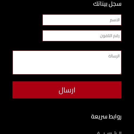
سجل بيناتك
روابط سريعة
الــرئــيســيـــة