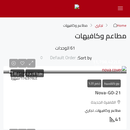
Home
تجاري
مطاعم وكافيهات
مطاعم وكافيهات
61 الوحدات
Default Order
Sort by:
11,798,422LE
176,976LE
/شهريا
11,798,422LE
بيع بالتقسيط
خصم 20%
176,976LE
/شهريا
بيع بالتقسيط
خصم 20%
Nova-G0-21
القاهرة الجديدة
مطاعم وكافيهات, تجاري
41