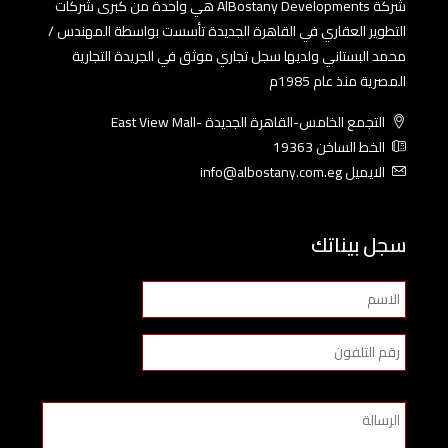
شركة AlBostany Developments هي واحدة من كبرى شركات
التطوير العقاري في القاهرة الجديدة تأسست بواسطة المهندس /
محمد البستاني ولديها سجل تجاري موثق في الجريدة التجارية
المصرية منذ عام 1985م
التجمع الخامس-القاهرة الجديدة -East View Mall
الخط الساخن 19363
الايميل info@albostany.com.eg
سجل بيناتك