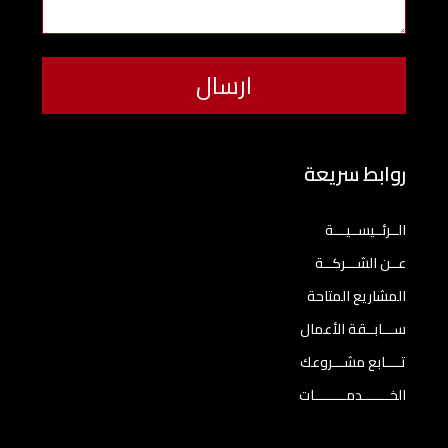
روابط سريعة
الــرئــيســيـــة
عــن الشـــركــة
المشاريع المتاحة
ســـابــقة الأعمال
تــــابع مشـــروعك
الخـــــــدمــــــــات