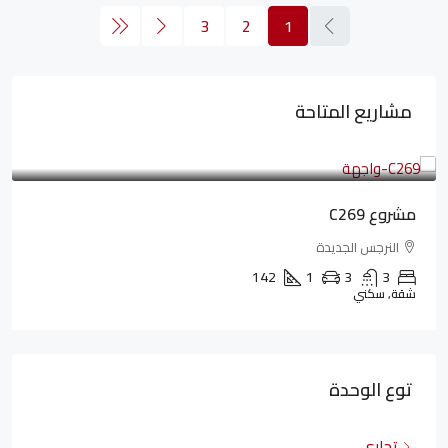
3
2
1
مشاريع المتاحة
4,402,000LE
97,822LE
/شهريا
مشروع C269
النرجس الجديدة
142
1
3
3
شقة, سكني
توع الوحدة
تجاري